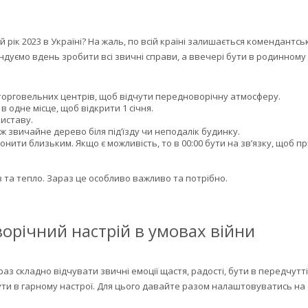
рік 2023 в Україні? На жаль, по всій країні залишається комендантсь
уємо вдень зробити всі звичні справи, а ввечері бути в родинному к
 торговельних центрів, щоб відчути передноворічну атмосферу.
в одне місце, щоб відкрити 1 січня.
иставу.
ж звичайне дерево біля під’їзду чи неподалік будинку.
нити близьким. Якщо є можливість, то в 00:00 бути на зв’язку, щоб пр
 та тепло. Зараз це особливо важливо та потрібно.
орічний настрій в умовах війни
аз складно відчувати звичні емоції щастя, радості, бути в передчутті
ти в гарному настрої. Для цього давайте разом налаштовуватись на 