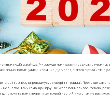
леніших подій українців. Ми завжди мали власні традиції, готувались 
наші звичаї похитнулись: їх замінив Дід Мороз, в якого вірила кожна
о історії та знову впроваджуємо новорічні традиції. Проте що саме 
, не знаємо. Тому команда Enjoy The Wood поцікавилась темою, розіб
ади допоможуть вам створити святковий настрій, якого так не вистачає