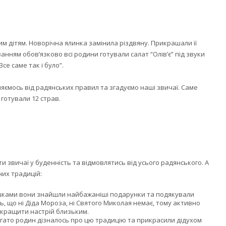
ним дітям. Новорічна ялинка замінила різдвяну. Прикрашали її
нням обов’язково всі родини готували салат “Олів’є” під звуки
се саме так і було”.
вляємось від радянських правил та згадуємо наші звичаї. Саме
 готували 12 страв.
ти звичаї у буденність та відмовлятись від усього радянського. А
них традицій:
одушками вони знайшли найбажаніші подарунки та подякували
, що ні Діда Мороза, ні Святого Миколая немає, тому активно
окращити настрій близьким.
багато родин дізналось про цю традицію та прикрасили дідухом