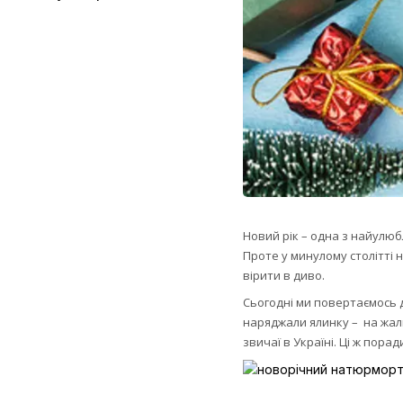
Новий рік – одна з найулюб
Проте у минулому столітті 
вірити в диво.
Сьогодні ми повертаємось д
наряджали ялинку – на жаль
звичаї в Україні. Ці ж пор