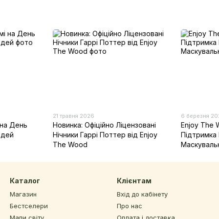
21 травня 2026
6 березня 2
на День
Новинка: Офіційно Ліцензовані
Enjoy The 
Ідей
Нічники Гаррі Поттер від Enjoy
Підтримка 
The Wood
Маскуваль
Каталог
Клієнтам
Магазин
Вхід до кабінету
Бестселери
Про нас
Мапи світу
Оплата і доставка