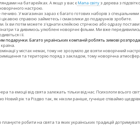
яндами на батарейках. А якщо у вас є
Мапа світу
з дерева з підсвітк
 новорічного настрою.
печиво. У магазинах зараз є багато готових наборів з спеціальними 
 і цікавою справою займетесь і смаколики до подарунків зробите.
и. Їх ви потім можете з'єднати клейкою стрічкою або одразу поставит
інатри та дивимось улюблені новорічні фільми. Ми вже передивились вс
ивіться і її.
им подарунки. Багато українських компаній роблять зимові розпрода
 країна.
юмінації у містах немає, тому не зрозуміло де взяти новорічний настр
приміщення та територію поряд з закладом, тому новорічна атмосфера 
ра та емоції від свята залежать тільки від нас. Психологи всього сві
о Новий рік та Різдво так, як ніколи раніше, гучніше співаймо щедрівк
о плануєте робити на свята та яких українських традицій дотримува