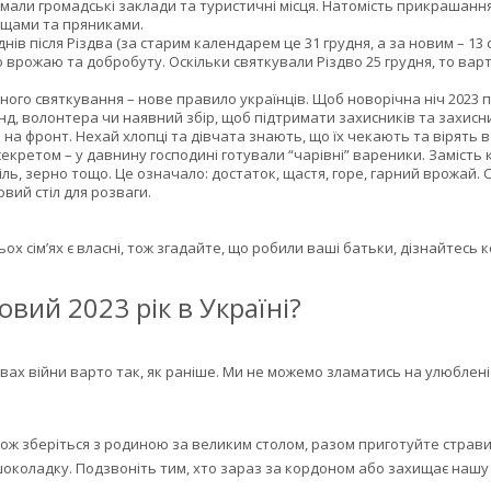
имали громадські заклади та туристичні місця. Натомість прикрашанн
ощами та пряниками.
ів після Різдва (за старим календарем це 31 грудня, а за новим – 13
го врожаю та добробуту. Оскільки святкували Різдво 25 грудня, то в
йного святкування – нове правило українців. Щоб новорічна ніч 2023
д, волонтера чи наявний збір, щоб підтримати захисників та захисн
 на фронт. Нехай хлопці та дівчата знають, що їх чекають та вірять в 
екретом – у давнину господині готували “чарівні” вареники. Замість к
 сіль, зерно тощо. Це означало: достаток, щастя, горе, гарний врожай
овий стіл для розваги.
ьох сім’ях є власні, тож згадайте, що робили ваші батьки, дізнайтесь к
овий 2023 рік в Україні?
вах війни варто так, як раніше. Ми не можемо зламатись на улюблен
, тож зберіться з родиною за великим столом, разом приготуйте страви
околадку. Подзвоніть тим, хто зараз за кордоном або захищає нашу 