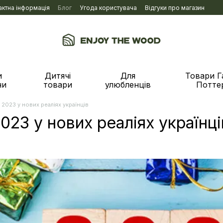
актна інформація
Блог
Угода користувача
Відгуки про магазин
и
Дитячі
Для
Товари Г
ни
товари
улюбленців
Потте
 2023 у нових реаліях українців
023 у нових реаліях українці