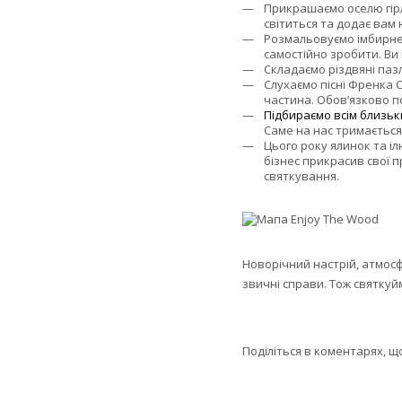
Прикрашаємо оселю гірл
світиться та додає вам
Розмальовуємо імбирне 
самостійно зробити. Ви
Складаємо різдвяні пазл
Слухаємо пісні Френка С
частина. Обов’язково под
Підбираємо всім близьк
Саме на нас тримається
Цього року ялинок та іл
бізнес прикрасив свої 
святкування.
Новорічний настрій, атмосфе
звичні справи. Тож святкуйм
Поділіться в коментарях, щ