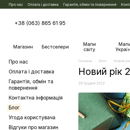
Перейти к основному контенту
Про нас
Оплата і доставка
Гарантія, обмін та повернення
Конт
+38 (063) 865 61 95
Мапи
Мап
Магазин
Бестселери
світу
Украї
Про нас
Головна
Блог
Новий рік
Новий рік 2
Оплата і доставка
Гарантія, обмін та
29 грудня 2022
повернення
Контактна інформація
Блог
Угода користувача
Відгуки про магазин