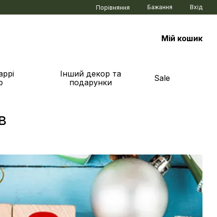
Бажання
Вхід
Порівняння
Мій кошик
аррі
Інший декор та
Sale
р
подарунки
в