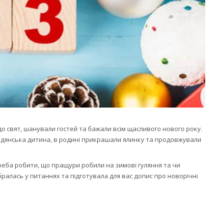
до свят, шанували гостей та бажали всім щасливого нового року.
 радянська дитина, в родині прикрашали ялинку та продовжували
треба робити, що пращури робили на зимові гуляння та чи
ралась у питаннях та підготувала для вас допис про новорічні
.