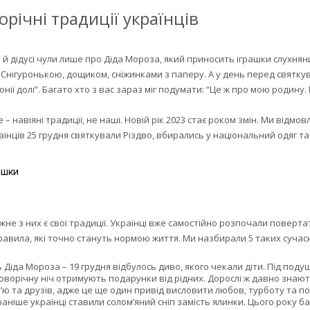
орічні традиції українців
сі й дідусі чули лише про Діда Мороза, який приносить іграшки слухня
нігуронькою, дощиком, сніжинками з паперу. А у день перед святкува
нії долі”. Багато хто з вас зараз міг подумати: “Це ж про мою родину. В
 навіяні традиції, не наші. Новій рік 2023 стає роком змін. Ми відмо
аїнців 25 грудня святкували Різдво, вбирались у національний одяг та
жне з них є свої традиції. Українці вже самостійно розпочали поверта
авила, які точно стануть нормою життя. Ми назбирали 5 таких сучас
 Діда Мороза – 19 грудня відбулось диво, якого чекали діти. Під п
оворічну ніч отримують подарунки від рідних. Дорослі ж давно знають
’ю та друзів, адже це ще один привід висловити любов, турботу та п
раніше українці ставили солом’яний сніп замість ялинки. Цього року 