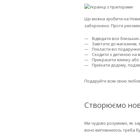
Що можна зробити на Новий 
заборонено. Проте рекоменд
Відвідати всіх близьких.
Завітати до магазинів,
Покласти всі подарунки 
Сходити з дитиною на в
Прикрасити ялинку або 
Приїхати додому, подзво
Подаруйте всім свою любов
Створюємо нов
Ми чудово розуміємо, як зар
воно виповнилось треба бу