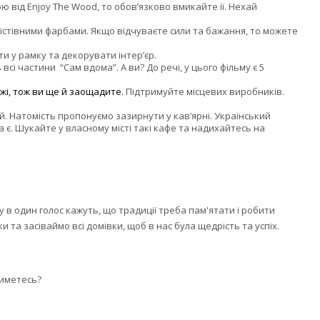
ою від Enjoy The Wood, то обов’язково вмикайте її. Нехай
їстівними фарбами. Якщо відчуваєте сили та бажання, то можете
и у рамку та декорувати інтер’єр.
і частини “Сам вдома”. А ви? До речі, у цього фільму є 5
жі, тож ви ще й заощадите.
Підтримуйте місцевих виробників.
ій. Натомість пропонуємо зазирнути у кав’ярні. Український
є. Шукайте у власному місті такі кафе та надихайтесь на
ту в один голос кажуть, що традиції треба пам'ятати і робити
и та засіваймо всі домівки, щоб в нас була щедрість та успіх.
тиметесь?