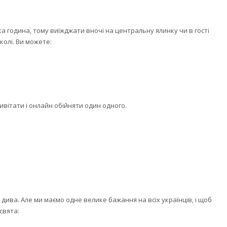
ка година, тому виїжджати вночі на центральну ялинку чи в гості
олі. Ви можете:
ивітати і онлайн обійняти один одного.
 дива. Але ми маємо одне велике бажання на всіх українців, і щоб
свята: