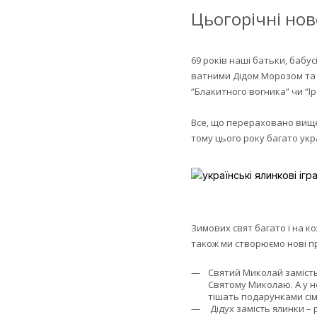
Цьогорічні нов
69 років наші батьки, бабу
ватними Дідом Морозом та С
“Блакитного вогника” чи “Іро
Все, що перераховано вище –
тому цього року багато укр
Зимових свят багато і на ко
також ми створюємо нові пр
Святий Миколай замість
Святому Миколаю. А у н
тішать подарунками сім
Дідух замість ялинки – 