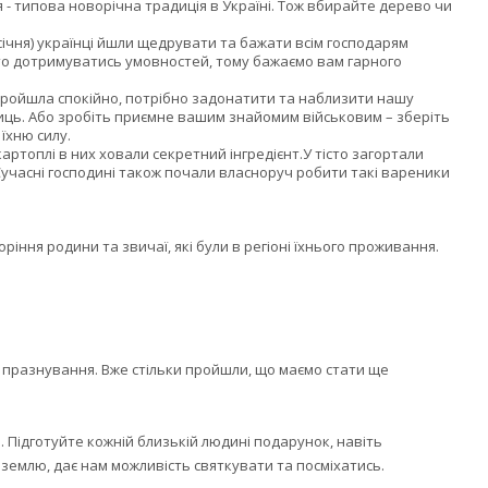
я - типова новорічна традиція в Україні. Тож вбирайте дерево чи
 січня) українці йшли щедрувати та бажати всім господарям
арто дотримуватись умовностей, тому бажаємо вам гарного
 пройшла спокійно, потрібно задонатити та наблизити нашу
иць. Або зробіть приємне вашим знайомим військовим – зберіть
їхню силу.
артоплі в них ховали секретний інгредієнт.У тісто загортали
. Сучасні господині також почали власноруч робити такі вареники
оріння родини та звичаї, які були в регіоні їхнього проживання.
і празнування. Вже стільки пройшли, що маємо стати ще
. Підготуйте кожній близькій людині подарунок, навіть
землю, дає нам можливість святкувати та посміхатись.