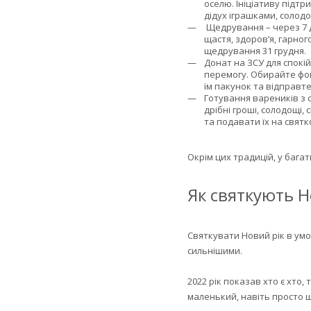
оселю. Ініціативу підтр
дідух іграшками, солод
Щедрування – через 7 дн
щастя, здоров’я, гарно
щедрування 31 грудня.
Донат на ЗСУ для спокі
перемогу. Обирайте фон
їм пакунок та відправте
Готування вареників з с
дрібні гроші, солодощі,
та подавати їх на святк
Окрім цих традицій, у багат
Як святкують Н
Святкувати Новий рік в умо
сильнішими.
2022 рік показав хто є хто
маленький, навіть просто ш