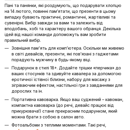
Пані та панянки, які роздумують, що подарувати хлопцю
на 14 лютого, повинні пам’ятати, що презенти в цьому
випадку бувають практичні, романтичні, жартівливі та
сувенірні. Вибір завжди за вами та залежить від
вподобань, хобі та характеру вашого обранця. Декілька
ідей від нашої команди допоможуть вам зробити
правильний вибір.
Зовнішня пам'ять для комп’ютера. Оскільки ми живемо
в світі девайсів, презенти, які пов’язані з гаджетами
порадують мужчину в будь-якому віці.
Подарунок в стилі 18+. Додайте трішки «перчика» до
ваших стосунків та здивуйте кавалера за допомогою
еротичної їстівної білизни, набору для масажу з
зігріваючим ефектом, настільної гри з завданнями для
дорослих та ін.
Портативна кавоварка. Якщо ваш суджений – кавоман,
компактна кавоварка (до речі, девайс працює від
прикурювача!) стане прекрасним подарунком, який
можна брати з собою в салон авто.
Фотоальбоми з теплими моментами. Такі речі,