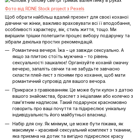
Фото від RDNE Stock project з Pexels
Щоб обрати найбільш вдалий презент для своєї коханої
дівчини чи жінки, важливо враховувати всі її вподобання,
особливості характеру, вік, стиль життя, тощо. Ми
вирішили трішки полегшити процес вибору подарунку та
зібрали декілька простих рекомендацій.
Романтична вечеря. Їжа – це завжди сексуально. А
якщо за плитою стоїть мужчина – то рівень
сексуальності зашкалює! Організуйте коханій смачну
вечерю, запаліть свічки та не забудьте завчасно
скласти плей-лист з піснями про кохання, щоб мати
романтичний супровід для вашого вечора.
Прикраси з гравіюванням. Це може бути кулон з датою
вашого знайомства, браслет з ініціалами або колечко з
пам’ятним надписом. Такий подарунок красномовно
говорить про ваші почуття та підкреслює унікальну
індивідуальність його майбутньої власниці.
Набір для сну. Як мінімум, це може бути піжама, як
максимум – красивий сексуальний комплект з тканини,
яка приємна на дотик та вигідно підкреслює красу