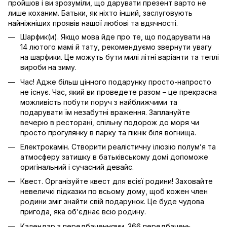
пройшов і ви зрозуміли, що дарувати презент варто не
лише коханим. Батьки, як ніхто інший, заслуговують
найніжніших проявів нашої любові та вдячності.
Шарфик(и). Якщо мова йде про те, що подарувати на
14 лютого мамі й тату, рекомендуємо звернути увагу
на шарфики. Це можуть бути милі літні варіанти та теплі
вироби на зиму.
Час! Адже більш цінного подарунку просто-напросто
не існує. Час, який ви проведете разом – це прекрасна
можливість побути поруч з найближчими та
подарувати їм незабутні враження. Заплануйте
вечерю в ресторані, спільну подорож до моря чи
просто прогулянку в парку та пікнік біля вогнища.
Електрокамін. Створити реалістичну ілюзію полум’я та
атмосферу затишку в батьківському домі допоможе
оригінальний і сучасний девайс.
Квест. Організуйте квест для всієї родини! Заховайте
невеличкі підказки по всьому дому, щоб кожен член
родини зміг знайти свій подарунок. Це буде чудова
пригода, яка об’єднає всю родину.
Календар з передбаченнями. 366 передбачень