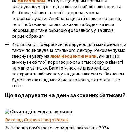
як
фотоальбом
, стануть ще одним приємним
нагадуванням про те, наскільки глибокі ваші почуття.
Альбоми, які виготовлені з дерева, можна
персоналізувати. Улюблена цитата вашого чоловіка,
теплі побажання, слова кохання та будь-яка інша
інформація стане окрасою фотоальбому та зігріє
серце обранця.
Карта світу. Прекрасний подарунок для мандрівника, а
також поціновувача стильного декору. Рекомендуємо
звернути увагу на
люмінесцентні мапи
, які (варто
вимкнути світло) перетворюють атмосферу в кімнаті
на магію затишку. Багато жінок не впевнені, що
подарувати військовому на день закоханих. Захисним
буде в захваті від мапи рідного краю, адже дім – це
світе.
Що подарувати на день закоханих батькам?
Фото від Gustavo Fring з Pexels
Ви напевно пам’ятаєте, коли день закоханих 2024