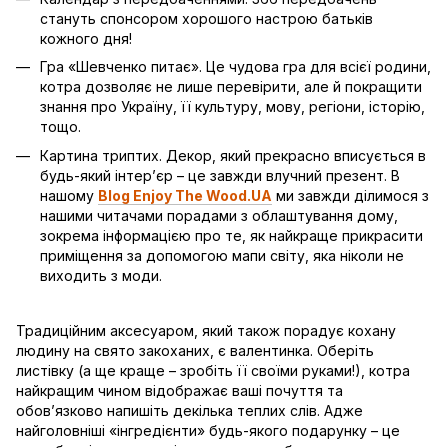
стануть спонсором хорошого настрою батьків
кожного дня!
Гра «Шевченко питає». Це чудова гра для всієї родини,
котра дозволяє не лише перевірити, але й покращити
знання про Україну, її культуру, мову, регіони, історію,
тощо.
Картина триптих. Декор, який прекрасно вписується в
будь-який інтер’єр – це завжди влучний презент. В
нашому
Blog Enjoy The Wood.UA
ми завжди ділимося з
нашими читачами порадами з облаштування дому,
зокрема інформацією про те, як найкраще прикрасити
приміщення за допомогою мапи світу, яка ніколи не
виходить з моди.
Традиційним аксесуаром, який також порадує кохану
людину на свято закоханих, є валентинка. Оберіть
листівку (а ще краще – зробіть її своїми руками!), котра
найкращим чином відображає ваші почуття та
обов’язково напишіть декілька теплих слів. Адже
найголовніші «інгредієнти» будь-якого подарунку – це