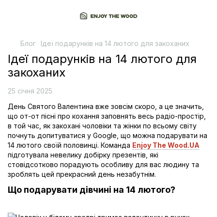
Блог
Ідеї подарунків на 14 лютого для закоханих
Ідеї подарунків на 14 лютого для
закоханих
25 січня 2025
День Святого Валентина вже зовсім скоро, а це значить,
що от-от пісні про кохання заповнять весь радіо-простір,
в той час, як закохані чоловіки та жінки по всьому світу
почнуть допитуватися у Google, що можна подарувати на
14 лютого своїй половинці. Команда
Enjoy The Wood.UA
підготувала невелику добірку презентів, які
стовідсотково порадують особливу для вас людину та
зроблять цей прекрасний день незабутнім.
Що подарувати дівчині на 14 лютого?