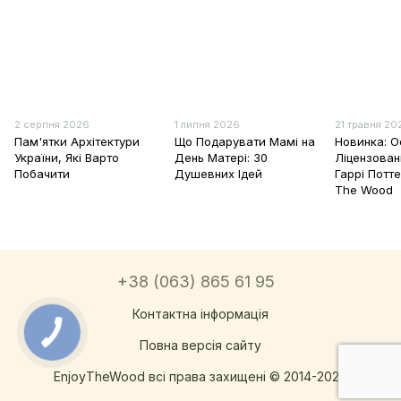
2 серпня 2026
1 липня 2026
21 травня 20
Пам'ятки Архітектури
Що Подарувати Мамі на
Новинка: О
України, Які Варто
День Матері: 30
Ліцензован
Побачити
Душевних Ідей
Гаррі Потте
The Wood
+38 (063) 865 61 95
Контактна інформація
Повна версія сайту
EnjoyTheWood всі права захищені © 2014-2026