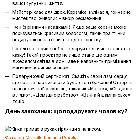
вашої супутниці життя.
Майстер-клас для двох. Кераміка, кулінарія, гончарне
мистецтво, живопис – вибір безмежний!
Фен (з різними насадками). Якщо ваша кохана може
похизуватись красивим волоссям, такий практчний
подарунок вона оцінить по достоїнству.
Проектор зоряне небо. Подаруйте дівчині справжню
казку! Такий проектор не лише стане ще одним
джерелом світла в домі, але й наповнить приміщення
магічним зоряним сяйвом.
Подарунковий сертифікат. Скажіть своїй дамі серця,
що настав час виконати будь-яке її бажання! Створіть
власноруч набір купонів, таких як «Масаж», «Сніданок
в ліжко», «Домашнє рабство», «Ванна й шампанське»,
тощо.
День закоханих: що подарувати чоловіку?
Фото від Michelle Leman з Pexels