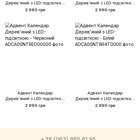
Дерев'яний з LED-підсвіткою
Дерев'яний з LED-підсвіткою
- Різдвяне Містечко
- Зелений
2 990 грн
2 990 грн
Адвент Календар
Адвент Календар
Дерев'яний з LED-підсвіткою
Дерев'яний з LED-підсвіткою
- Червоний
- Білий
2 990 грн
2 990 грн
+38 (063) 865 61 95