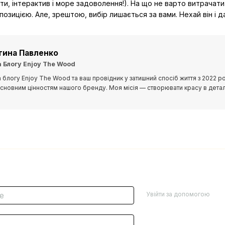
ти, інтерактив і море задоволення!). На що не варто витрачати 
позицією. Але, зрештою, вибір лишається за вами. Нехай він і д
тина Павленко
 Блогу Enjoy The Wood
 блогу Enjoy The Wood та ваш провідник у затишний спосіб життя з 2022 
сновним цінностям нашого бренду. Моя місія — створювати красу в деталях
Увійти за допомогою