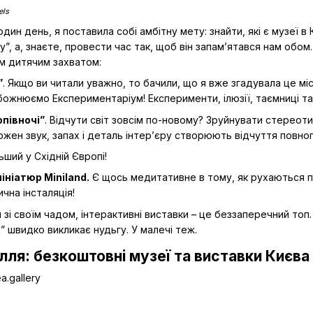
els
ин день, я поставила собі амбітну мету: знайти, які є музеї в Ки
”, а, знаєте, провести час так, щоб він запам’ятався нам обом.
м дитячим захватом:
”
. Якщо ви читали уважно, то бачили, що я вже згадувала це мі
обожнюємо Експериментаріум! Експерименти, ілюзії, таємниці та
опівночі”
. Відчути світ зовсім по-новому? Зруйнувати стерео
ожен звук, запах і деталь інтер’єру створюють відчуття повно
ший у Східній Європі!
ініатюр Miniland.
Є щось медитативне в тому, як рухаються поїз
чна інсталяція!
 зі своїм чадом, інтерактивні виставки – це беззаперечний топ.
и” швидко викликає нудьгу. У малечі теж.
ля: безкоштовні музеї та виставки Києва