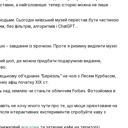
виставки, а найголовніше: тепер історію можна не лише
 людьми. Сьогодні київський музей перестав бути частиною
м, без фільтрів, алгоритмів і ChatGPT…
их – завдання із зірочкою. Проте я ризикну виділити музеї
ий шоп, де можна придбати подарункові видання,
во.
цькому об’єднанні “Березіль” на чолі з Лесем Курбасом,
них афіш початку ХІХ ст.
ть над землею чи станьте обличчям Forbes. Фотозйомка в
 навіть не хочу нічого чути про те, що місце орієнтоване на
 після інтерактивних експериментів спробуйте каву з
 книжковий
магазин
та затишне кафе на території