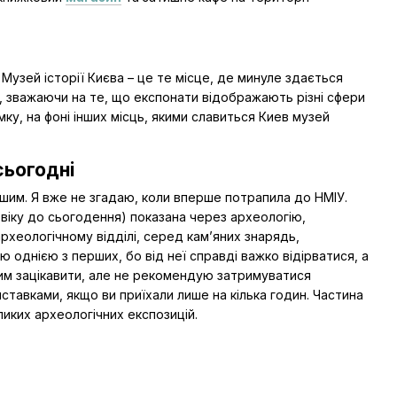
 Музей історії Києва – це те місце, де минуле здається
е, зважаючи на те, що експонати відображають різні сфери
мку, на фоні інших місць, якими славиться Киев музей
сьогодні
ншим. Я вже не згадаю, коли вперше потрапила до НМІУ.
о віку до сьогодення) показана через археологію,
археологічному відділі, серед кам’яних знарядь,
ю однією з перших, бо від неї справді важко відірватися, а
 чим зацікавити, але не рекомендую затримуватися
авками, якщо ви приїхали лише на кілька годин. Частина
ликих археологічних експозицій.