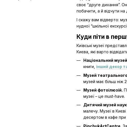
своє “друге дихання”. Он
побачити, а й відчути на 
І скажу вам відверто: м
нудної “шкільної екскурс
Куди піти в перш
Київські музеї представл
Києва, які варто відвідат
Національний музей
книги,
інший декор т
Музей театрального
музей має більш ніж 
Музей фотоілюзій.
П
музеї – це must-have.
Дитячий музей наук
малечу. Музеї в Києві
десертом в кафе при 
PinchukArtCentre.
За