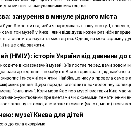
и для митців та шанувальників мистецтва.
єва: занурення в минуле рідного міста
було б моє життя, якби я народилась в іншу епоху. І, напевно,
 саме той музей у Києві, який відвідуєш кожен раз ніби вперш
івлі та освіти до науки та мистецтва. Однак, на мою скромну ду
 і на це слід зважати.
й (НМІУ): історія України від давнини до 
риходите в краєзнавчий музей Київ постає перед вами зовсім і
ієї оази артефактів – незабутні. Вся історія краю (від кам’яног
 живопис і писемні пам’ятки. Найбільше часу я провела саме в 
 скіфських речей. Щира порада: оглядайте археологічну колекці
я менш “сильними”. Коли мова йде про музеї виставки Київ має
оративно-ужитковими предметами чи окремими тематичними вист
ює загальну історію, але може втомити (як, от, мене) після ве
чею: музеї Києва для дітей