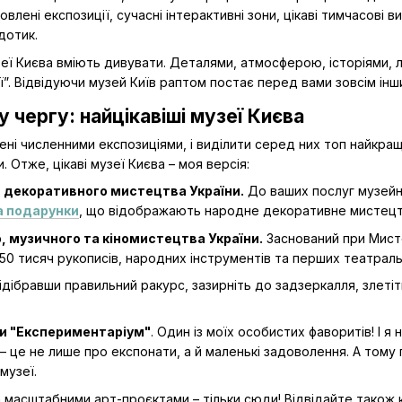
овлені експозиції, сучасні інтерактивні зони, цікаві тимчасові 
дотик.
узеї Києва вміють дивувати. Деталями, атмосферою, історіями,
ії”. Відвідуючи музей Київ раптом постає перед вами зовсім інши
у чергу: найцікавіші музеї Києва
ені численними експозиціями, і виділити серед них топ найкращ
и. Отже, цікаві музеї Києва – моя версія:
 декоративного мистецтва України.
До ваших послуг музейн
а подарунки
, що відображають народне декоративне мистецт
, музичного та кіномистецтва України.
Заснований при Мисте
250 тисяч рукописів, народних інструментів та перших театраль
ідібравши правильний ракурс, зазирніть до задзеркалля, злеті
и "Експериментаріум"
. Один із моїх особистих фаворитів! І я
 – це не лише про експонати, а й маленькі задоволення. А тому
музеї.
 масштабними арт-проєктами – тільки сюди! Відвідайте також