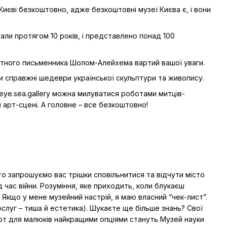
єві безкоштовно, адже безкоштовні музеї Києва є, і вони
али протягом 10 років, і представлено понад 100
датного письменника Шолом-Алейхема вартий вашої уваги.
и справжні шедеври української скульптури та живопису.
 eye.sea.gallery можна милуватися роботами митців-
ій арт-сцені. А головне – все безкоштовно!
, то запрошуємо вас трішки сповільнитися та відчути місто
 час війни. Розуміння, яке приходить, коли блукаєш
 Якщо у мене музейний настрій, я маю власний “чек-лист”.
слуг – тиша й естетика). Шукаєте ще більше знань? Свої
А от для малюків найкращими опціями стануть Музей науки