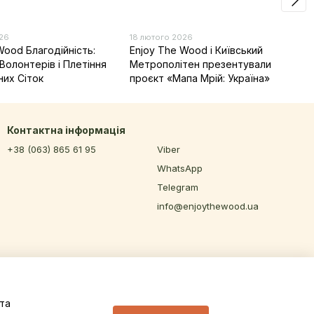
026
18 лютого 2026
Wood Благодійність:
Enjoy The Wood і Київський
Волонтерів і Плетіння
Метрополітен презентували
них Сіток
проєкт «Мапа Мрій: Україна»
Контактна інформація
+38 (063) 865 61 95
Viber
WhatsApp
Telegram
info@enjoythewood.ua
та