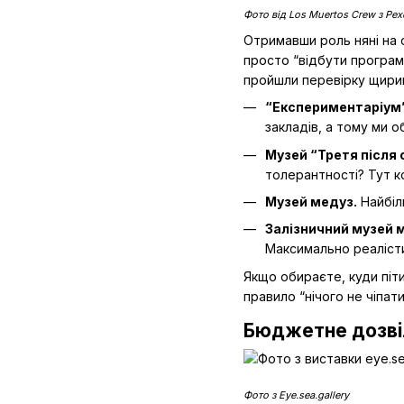
Фото від Los Muertos Crew з Pex
Отримавши роль няні на од
просто “відбути програму
пройшли перевірку щири
“Експериментаріум
закладів, а тому ми 
Музей “Третя після 
толерантності? Тут к
Музей медуз.
Найбіль
Залізничний музей м
Максимально реалісти
Якщо обираєте, куди піти
правило “нічого не чіпат
Бюджетне дозвіл
Фото з Eye.sea.gallery