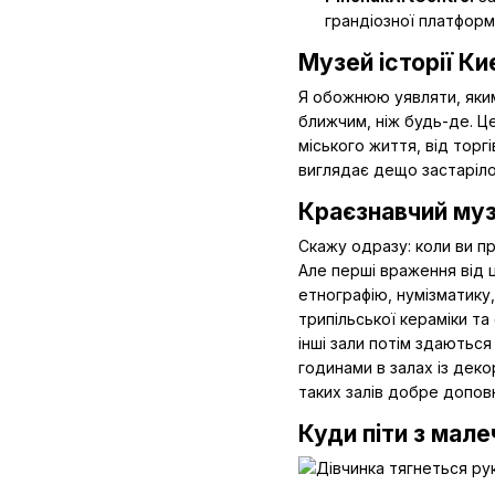
грандіозної платформ
Музей історії Ки
Я обожнюю уявляти, яким 
ближчим, ніж будь-де. Це
міського життя, від торг
виглядає дещо застаріло,
Краєзнавчий музе
Скажу одразу: коли ви п
Але перші враження від ц
етнографію, нумізматику,
трипільської кераміки та
інші зали потім здаютьс
годинами в залах із дек
таких залів добре доповн
Куди піти з мале