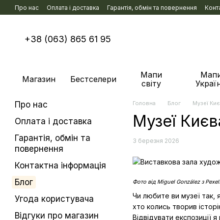
Перейти к основному контенту
Про нас
Оплата і доставка
Гарантія, обмін та повернення
Конт
+38 (063) 865 61 95
Мапи
Мап
Магазин
Бестселери
світу
Украї
Про нас
Головна
Блог
Музеї Киє
Музеї Києва
Оплата і доставка
Гарантія, обмін та
3 березня 2026
повернення
Контактна інформація
Блог
Фото від Miguel González з Pexel
Чи любите ви музеї так,
Угода користувача
хто колись творив істор
Відгуки про магазин
Відвідувати експозиції я