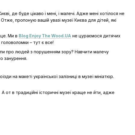
єві, де буде цікаво і мені, і малечі. Адже мені хотілося не
 Отже, пропоную вашій увазі музеї Києва для дітей, які
сце. Ми в
Blog Enjoy The Wood.UA
не цураємося дитячих
 головоломки – тут є все!
типи про людей з порушенням зору? Навчити малечу
го занурення.
ди на макеті української залізниці в музеї мініатюр.
 А от в традиційні історичні музеї краще не йти, адже