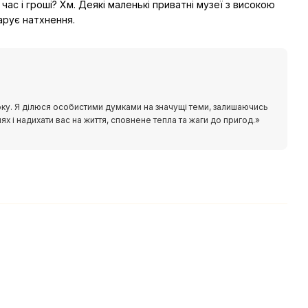
час і гроші? Хм. Деякі маленькі приватні музеї з високою
арує натхнення.
року. Я ділюся особистими думками на значущі теми, залишаючись
 і надихати вас на життя, сповнене тепла та жаги до пригод.»