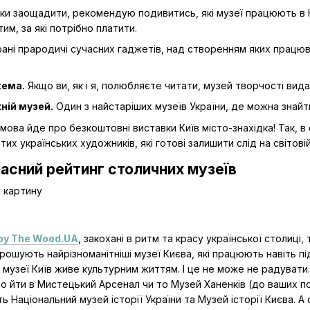
и заощадити, рекомендую подивитись, які музеї працюють в Ки
им, за які потрібно платити.
рані прародичі сучасних гаджетів, над створенням яких працюв
ема.
Якщо ви, як і я, полюбляєте читати, музей творчості ви
ній музей.
Один з найстаріших музеїв України, де можна знайт
мова йде про безкоштовні виставки Київ місто-знахідка! Так, в
итих українських художників, які готові залишити слід на світов
ласний рейтинг столичних музеїв
oy The Wood.UA
, закохані в ритм та красу української столиці
ошують найрізноманітніші музеї Києва, які працюють навіть під
 музеї Київ живе культурним життям. І це не може не радувати.
о йти в Мистецький Арсенал чи то Музей Ханенків (до ваших по
ь Національний музей історії України та Музей історії Києва. 