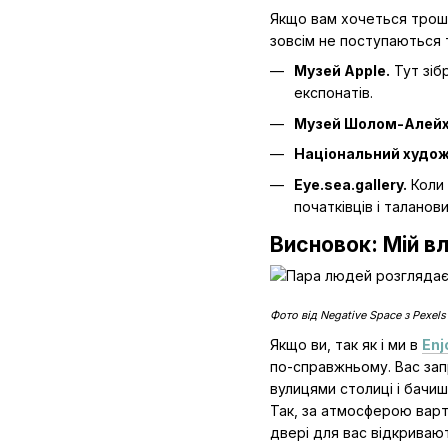
Якщо вам хочеться трошк
зовсім не поступаються т
Музей Apple.
Тут зіб
експонатів.
Музей Шолом-Алейх
Національний худож
Eye.sea.gallery.
Коли 
початківців і таланов
Висновок: Мій в
Фото від Negative Space з Pexels
Якщо ви, так як і ми в
Enj
по-справжньому. Вас запр
вулицями столиці і бачиш
Так, за атмосферою варт
двері для вас відкривают