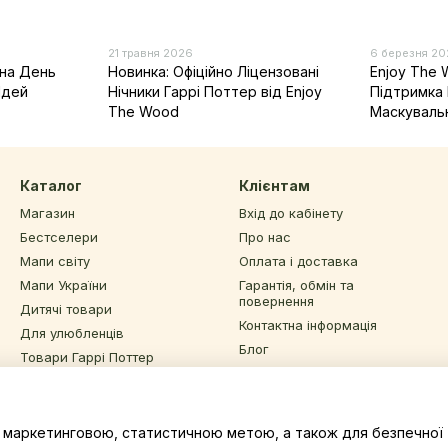
21 травня 2026
6 березня 2
на День
Новинка: Офіційно Ліцензовані
Enjoy The 
Ідей
Нічники Гаррі Поттер від Enjoy
Підтримка 
The Wood
Маскуваль
Каталог
Клієнтам
Магазин
Вхід до кабінету
Бестселери
Про нас
Мапи світу
Оплата і доставка
Мапи України
Гарантія, обмін та
повернення
Дитячі товари
Контактна інформація
Для улюбленців
Блог
Товари Гаррі Поттер
Угода користувача
Інший декор та подарунки
Відгуки про магазин
Sale
з маркетинговою, статистичною метою, а також для безпечної 
Ми в соцмережах