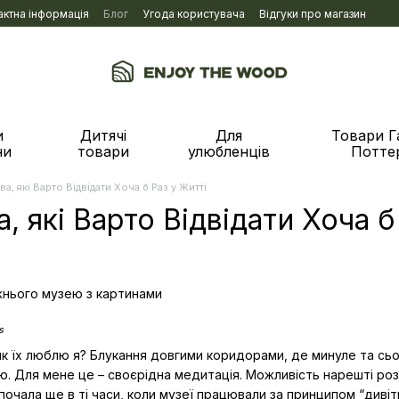
актна інформація
Блог
Угода користувача
Відгуки про магазин
и
Дитячі
Для
Товари Г
ни
товари
улюбленців
Потте
ва, які Варто Відвідати Хоча б Раз у Житті
, які Варто Відвідати Хоча б
s
 як їх люблю я? Блукання довгими коридорами, де минуле та сь
ію. Для мене це – своєрідна медитація. Можливість нарешті ро
 почала ще в ті часи, коли музеї працювали за принципом “дивіт