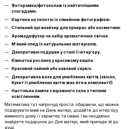
Фоторамкa/фотоколаж із найтеплішими
спогадами.
Картина на полотні із сімейною фотографією.
Стильний органайзер для прикрас або косметики.
Аромадифузор чи набір ароматичних свічок.
М’який плед із натуральних матеріалів.
Декоративні подушки у стилі її інтер’єру.
Кімнатна рослина у красивому кашпо.
Красивий чайний або кавовий сервіз.
Декоративна ваза для улюблених квітів (звісно,
букет її улюблених квітів має йти в комплекті!)
Настільна лампа з віражного скла з теплим
освітленням.
Математика тут напрочуд проста: обираючи, що можна
подарувати мамі на День матері, додайте до інтер'єру
маминого дому її характер та смаки. І ви неодмінно
знайдете подарунок до Дня матері, який припаде їй до
душі.