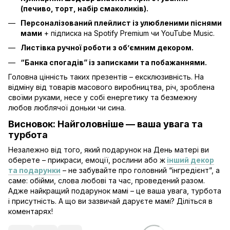
(печиво, торт, набір смаколиків).
Персоналізований плейлист із улюбленими піснями
мами
+ підписка на Spotify Premium чи YouTube Music.
Листівка ручної роботи з об’ємним декором.
“Банка спогадів” із записками та побажаннями.
Головна цінність таких презентів – ексклюзивність. На
відміну від товарів масового виробництва, річ, зроблена
своїми руками, несе у собі енергетику та безмежну
любов люблячої доньки чи сина.
Висновок: Найголовніше — ваша увага та
турбота
Незалежно від того, який подарунок на День матері ви
оберете – прикраси, емоції, рослини або ж
інший декор
та подарунки
– не забувайте про головний “інгредієнт”, а
саме: обійми, слова любові та час, проведений разом.
Адже найкращий подарунок мамі – це ваша увага, турбота
і присутність. А що ви зазвичай даруєте мамі? Діліться в
коментарях!