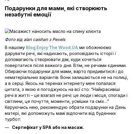
Подарунки для мами, які створюють
незабутні емоції
Фото від alan caishan з Pexels
В нашому
Blog Enjoy The Wood.UA
ми обожнюємо
дарувати речі, які надихають, розповідають історії і
допомагають створювати дім, куди хочеться
повертатися після важкого дня. Втім, не речами єдиними.
Обираючи подарунки для мами, варто придивитися і до
нематеріальних варіантів. Вони залишаються не на полиці,
а в серці. Якось на теренах інтернету мені попалася
цитата, з якою я погоджуюсь на всі сто: “Найкрасивіші
речі в житті – це взагалі не речі: це люди і місця, спогади і
світлини, це почуття, моменти, усмішки та сміх…”
Керуючись нею, рекомендую обрати подарунки на День
матері, які допоможуть мамі відпочити від буденних
турбот:
Сертифікат у SPA або на масаж.