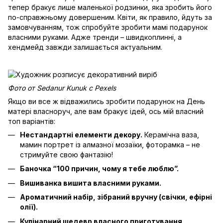
тепер бракує лише маленької родзинки, яка зробить його
по-справжньому довершеним. Квіти, як правило, йдуть за
замовчуванням, тож спробуйте зробити мамі подарунок
власними руками. Адже тренди – швидкоплинні, а
хендмейд завжди залишається актуальним.
Фото от Sedanur Kunuk с Pexels
Якщо ви все ж відважились зробити подарунок на День
матері власноруч, але вам бракує ідей, ось мій власний
топ варіантів:
Нестандартні елементи декору.
Керамічна ваза,
мамин портрет із алмазної мозаїки, фоторамка – не
стримуйте свою фантазію!
Баночка “100 причин, чому я тебе люблю”.
Вишиванка вишита власними руками.
Ароматичний набір, зібраний вручну (свічки, ефірні
олії).
Кулінарний шедевр власного приготування