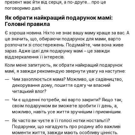
презент має йти від серця, а по-друге… про це
поговоримо далі.
Як обрати найкращий подарунок мамі:
Головні правила
Є хороша новина. Ніхто не знає вашу маму краще за вас. А
це значить, що, обираючи подарунок для мами, варто
розпочати зі спостережень. Подумайте, чим вона живе
зараз. Адже ідеї для подарунку мамі – це завжди
віддзеркалення її інтересів.
Коли мене запитують, як обрати найкращий подарунок
мамі, я завжди рекомендую звернути увагу на наступне:
Чим захоплюється мама? Можливо, це садівництво,
декорування дому, пошиття одягу чи власний
читацький влог?
Чи є щоденні потреби, які варто закрити? Якщо так,
своїм подарунком ви зможете зробити її день, а,
можливо, навіть усе життя зручнішим і приємнішим.
Як часто ви чуєте в її голосі нотки ностальгії?
Подарунки, що нагадують про родину або важливі
моменти життя, завжди мають особливу цінність.