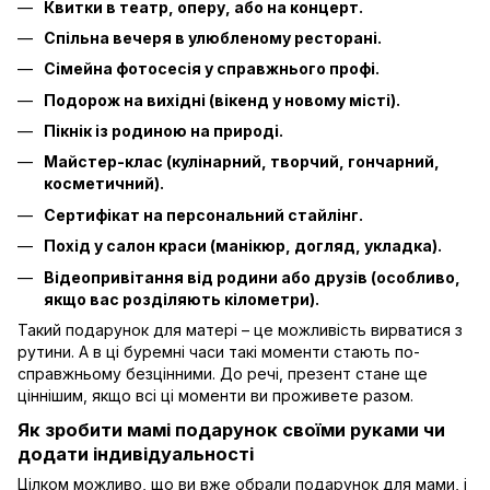
Квитки в театр, оперу, або на концерт.
Спільна вечеря в улюбленому ресторані.
Сімейна фотосесія у справжнього профі.
Подорож на вихідні (вікенд у новому місті).
Пікнік із родиною на природі.
Майстер-клас (кулінарний, творчий, гончарний,
косметичний).
Сертифікат на персональний стайлінг.
Похід у салон краси (манікюр, догляд, укладка).
Відеопривітання від родини або друзів (особливо,
якщо вас розділяють кілометри).
Такий подарунок для матері – це можливість вирватися з
рутини. А в ці буремні часи такі моменти стають по-
справжньому безцінними. До речі, презент стане ще
ціннішим, якщо всі ці моменти ви проживете разом.
Як зробити мамі подарунок своїми руками чи
додати індивідуальності
Цілком можливо, що ви вже обрали подарунок для мами, і