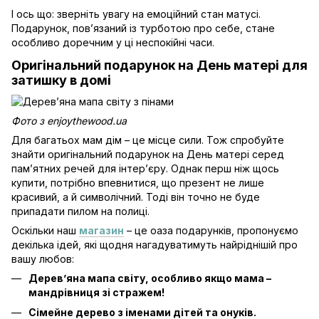
І ось що: зверніть увагу на емоційний стан матусі.
Подарунок, пов’язаний із турботою про себе, стане
особливо доречним у ці неспокійні часи.
Оригінальний подарунок на День матері для
затишку в домі
Фото з enjoythewood.ua
Для багатьох мам дім – це місце сили. Тож спробуйте
знайти оригінальний подарунок на День матері серед
пам’ятних речей для інтер’єру. Однак перш ніж щось
купити, потрібно впевнитися, що презент не лише
красивий, а й символічний. Тоді він точно не буде
припадати пилом на полиці.
Оскільки наш
магазин
– це оаза подарунків, пропонуємо
декілька ідей, які щодня нагадуватимуть найріднішій про
вашу любов:
Дерев’яна мапа світу, особливо якщо мама –
мандрівниця зі стражем!
Сімейне дерево з іменами дітей та онуків.