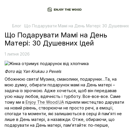
Блог
Що Подарувати Мамі на День Матері: 30 Душевних
Що Подарувати Мамі на День
Матері: 30 Душевних Ідей
1 липня 2026
Фото від Yan Krukau з Pexels
Обожнюю свята! Музика, смаколики, подарунки…Та, на
мою думку, обирати подарунок мамі на День матері –
задача із зірочкою. Адже хочеться, щоб він передавав
усю нашу любов, вдячність і турботу. Все-все-все. Саме
тому ми в
Enjoy The Wood.UA
підняли мистецтво дарувати
на новий рівень, створюючи не просто речі, а емоції,
спогади та моменти, які залишаються в серці й пам’яті не
лише в День матері, а назавжди. Отже, обираючи, що
подарувати на День матері, пам’ятайте: по-перше,