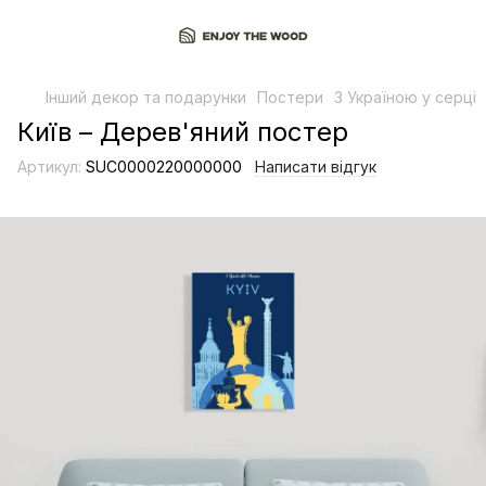
Інший декор та подарунки
Постери
З Україною у серці
Київ – Дерев'яний постер
Артикул:
SUC0000220000000
Написати відгук