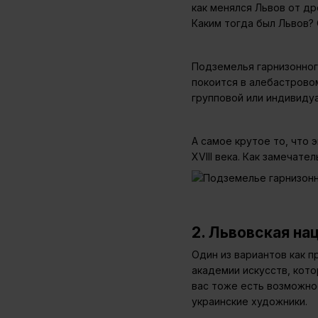
как менялся Львов от др
Каким тогда был Львов? 
Подземелья гарнизонного
покоится в алебастрово
групповой или индивиду
А самое крутое то, что 
XVIII века. Как замечат
2. Львовская на
Один из вариантов как п
академии искусств, кото
вас тоже есть возможно
украинские художники.