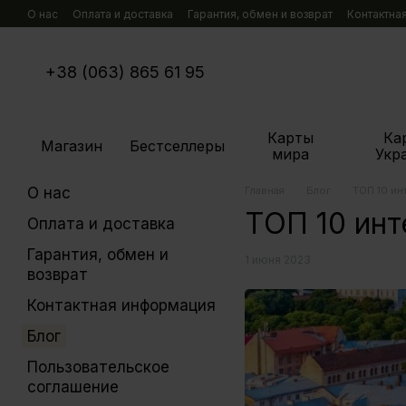
Перейти к основному контенту
О нас
Оплата и доставка
Гарантия, обмен и возврат
Контактна
+38 (063) 865 61 95
Карты
Ка
Магазин
Бестселлеры
мира
Укр
О нас
Главная
Блог
ТОП 10 ин
ТОП 10 инт
Оплата и доставка
Гарантия, обмен и
1 июня 2023
возврат
Контактная информация
Блог
Пользовательское
соглашение