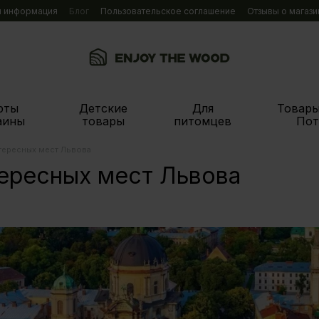
я информация
Блог
Пользовательское соглашение
Отзывы о магази
рты
Детские
Для
Товары
аины
товары
питомцев
Пот
тересных мест Львова
ересных мест Львова