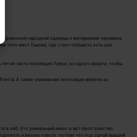
я украинской народной одежды и материалов: керамика,
ем топе мест Львова, где стоит побывать хоть раз.
 пятая часть коллекции Лувра, но одного визита, чтобы
гипта. А также уникальная экспозиция мебели за
е в хаб. Это уникальный ивент и арт-пространство,
отдохнуть и вкусно поесть, потому что под одной крышей