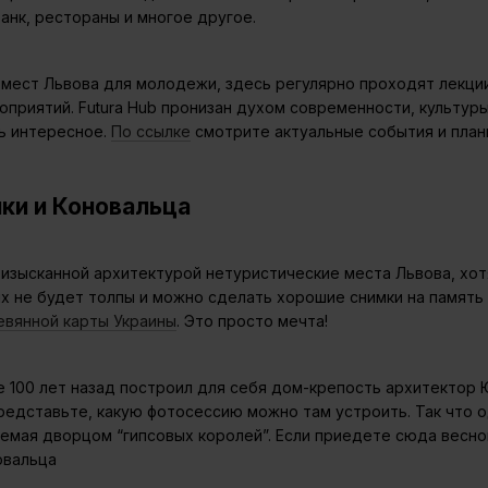
анк, рестораны и многое другое.
мест Львова для молодежи, здесь регулярно проходят лекции
приятий. Futura Hub пронизан духом современности, культуры
дь интересное.
По ссылке
смотрите актуальные события и план
ки и Коновальца
 изысканной архитектурой нетуристические места Львова, хот
х не будет толпы и можно сделать хорошие снимки на память 
евянной карты Украины
. Это просто мечта!
е 100 лет назад построил для себя дом-крепость архитектор 
редставьте, какую фотосессию можно там устроить. Так что 
аемая дворцом “гипсовых королей”. Если приедете сюда весно