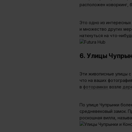
расположен коворкинг, б
Это одно из интересных 
и множество других меро
наткнуться на что-нибу
6. Улицы Чупрын
Эти живописные улицы с
что на ваших фотография
в
фоторамках
возле
дер
По улице Чупрынки боле
средневековый замок. П
роскошная вилла, назыв