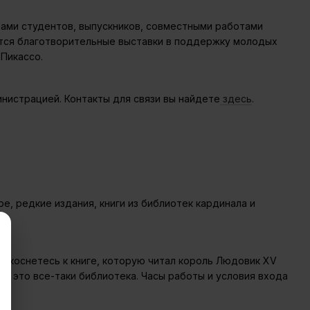
тами студентов, выпускников, совместными работами
ятся благотворительные выставки в поддержку молодых
Пикассо.
нистрацией. Контакты для связи вы найдете
здесь
.
е, редкие издания, книги из библиотек кардинала и
Прикоснетесь к книге, которую читал король Людовик XV
те, это все-таки библиотека. Часы работы и условия входа