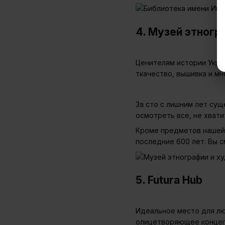
4. Музей этног
Ценителям истории Укра
ткачество, вышивка и мн
За сто с лишним лет сущ
осмотреть все, не хвати
Кроме предметов нашей 
последние 600 лет. Вы 
5. Futura Hub
Идеальное место для люб
олицетворяющее концепци