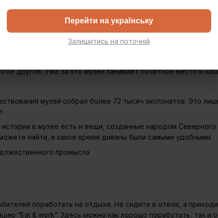
Перейти на українську
рафии и художественного промысла
Залишитись на поточній
ины здесь будет чем заняться. В музее невероятная коллекци
огое другое. Уже за это музей занимает почетное место в наш
ествования музей собрал более 72 тысяч экспонатов. Это лишь
т.
истории в музее есть и вещи, созданные народом Северного Е
сможете найти, в какое время диваны были самыми удобными.
ителей поработать на отдыхе. Не сидите в отеле, а приходит
ю “Eat & work”. Здесь можно как хорошо поработать, так и 