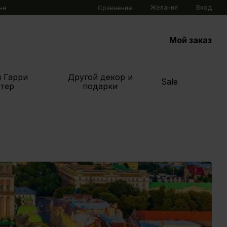
Желания
Вход
Сравнение
не
Мой заказ
 Гарри
Другой декор и
Sale
тер
подарки