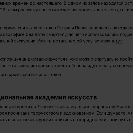
евних времен до настоящего. В одном из залов находятся ост
Об этом расскажут пластические панорамы княжеского, готиче
 храма святых апостолов Петра и Павла наполнены находками,
м саркофаге без даты смерти? Для чего использовались подзе
альной экскурсии. Узнать детальнее об услугах можна
тут
.
экспозиция диджитализируется и уже можно виртуально пройти
ельно, что такие интересные места Львова идут в ногу со време
циональная академия искусств
ровести время во Львове – прикоснуться к творчеству. Если в 
рая пронизана творчеством и вдохновением. Если думаете, чт
сть в составе экскурсии пройтись по коридорам и заглянуть 