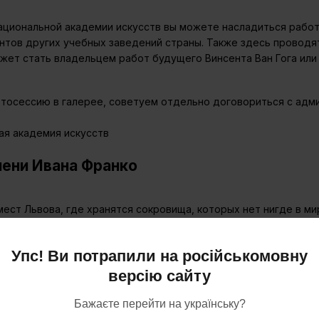
национальной академии искусств вы можете насладиться рабо
нтов других учебных заведений страны. Также здесь провод
жет стать владельцем работ будущего Винсента Ван Гога или 
отосессию в галерее, советуем отдельно договориться с адми
мени Ивана Франко
ест Львова, где хранятся сокровища, которых нет нигде в мир
комнатах наполнен знаниями и возрастной пылью.
Упс! Ви потрапили на російськомовну
книг, то обязаны побывать в библиотеке имени Ивана Франка. 
версію сайту
и увидеть книгу, которой более 800 лет. Только тсс, не шуми
лиотеки.
Бажаєте перейти на українську?