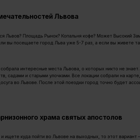
мечательностей Львова
тся Львов? Площадь Рынок? Копальня кофе? Может Высокий За
если вы посещаете город Льва уже 5-7 раз, а если вы живете т
 собрала интересные места Львова, о которых никто не знает
тв, садами и старыми улочками. Все локации собрали на карт
осуга во Львове. После этой поездки город точно будет ассоц
арнизонного храма святых апостолов
и ищете куда пойти во Львове на выходных, то этот вариант