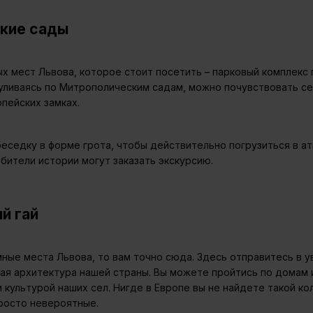
ские сады
ых мест Львова, которое стоит посетить – парковый комплекс
ливаясь по Митрополическим садам, можно почувствовать себ
пейских замках.
беседку в форме грота, чтобы действительно погрузиться в а
бители истории могут заказать экскурсию.
й гай
ные места Львова, то вам точно сюда. Здесь отправитесь в у
ая архитектура нашей страны. Вы можете пройтись по домам и
 культурой наших сел. Нигде в Европе вы не найдете такой ко
росто невероятные.