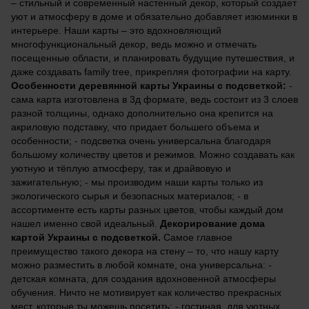
– стильный и современный настенный декор, который создает 
уют и атмосферу в доме и обязательно добавляет изюминки в 
интерьере. Наши карты – это вдохновляющий 
многофункциональный декор, ведь можно и отмечать 
посещенные области, и планировать будущие путешествия, и 
даже создавать family tree, прикрепляя фотографии на карту. 
Особенности деревянной карты Украины с подсветкой:
 - 
сама карта изготовлена ​​в 3д формате, ведь состоит из 3 слоев 
разной толщины, однако дополнительно она крепится на 
акриловую подставку, что придает большего объема и 
особенности; - подсветка очень универсальна благодаря 
большому количеству цветов и режимов. Можно создавать как 
уютную и тёплую атмосферу, так и драйвовую и 
зажигательную; - мы производим наши карты только из 
экологического сырья и безопасных материалов; - в 
ассортименте есть карты разных цветов, чтобы каждый дом 
нашел именно свой идеальный. 
Декорирование дома 
картой Украины с подсветкой.
 Самое главное 
преимущество такого декора на стену – то, что нашу карту 
можно разместить в любой комнате, она универсальна: - 
детская комната, для создания вдохновенной атмосферы 
обучения. Ничто не мотивирует как количество прекрасных 
мест, которые ты можешь посетить; - гостиная, для уютных 