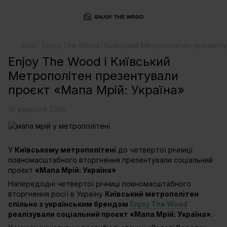
Блог
Enjoy The Wood і Київський Метрополітен презенту
Enjoy The Wood і Київський
Метрополітен презентували
проєкт «Мапа Мрій: Україна»
18 февраля 2026
У
Київському метрополітені
до четвертої річниці
повномасштабного вторгнення презентували соціальний
проєкт
«Мапа Мрій: Україна»
Напередодні четвертої річниці повномасштабного
вторгнення росії в Україну
Київський метрополітен
спільно з українським брендом
Enjoy The Wood
реалізували соціальний проєкт «Мапа Мрій: Україна».