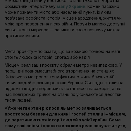
У межах ініціативи у вестибюлі станції «Золоті Ворота»
розмістили інтерактивну
мапу України
. Кожен пасажир
може позначити місто або населений пункт, із яким
пов’язана особиста історія: місце народження, життя чи
мрію про повернення після війни. Поруч із мапою доступні
синьо-жовті маркери — залишити свою позначку можна
протягом місяця.
Мета проєкту – показати, що за кожною точкою на мапі
стоїть людська історія, спогад або надія.
Місцем реалізації проєкту обрали метро невипадково. У
перші дні повномасштабного вторгнення на станціях
Київського метрополітену фактично жили близько 40
тисяч людей із різних регіонів України. Сьогодні столична
підземка щодня перевозить сотні тисяч пасажирів, а під
час повітряних тривог на станціях укриваються десятки
тисяч людей.
«Уже четвертий рік поспіль метро залишається
простором безпеки для киян і гостей столиці – місцем,
де перетинаються історії людей з усієї країни. Саме
тому такі спільні проєкти важливо реалізовувати тут»
,