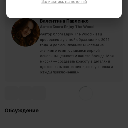
повернутися.
Залишитись на поточній
Валентина Павленко
Автор Блога Enjoy The Wood
«Автор блога Enjoy The Wood и ваш
проводник в уютный образ жизни с 2022
года. Я делюсь личными мыслями на
значимые темы, оставаясь верной
основным ценностям нашего бренда. Моя
миссия — создавать красоту в деталях и
вдохновлять вас на жизнь, полную тепла и
жажды приключений.»
Обсуждение