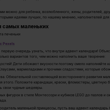
!
ми можно для ребенка, возлюбленного, жены, родителей, друз
торыми идеями лучших, по нашему мнению, наполнителей для 
я самых маленьких
 с Pexels
первую очередь узнать, что внутри адвент календаря! Объясн
олько вариантов того, чем можно наполнить ваше творение:
достей! Дети обожают вкусности поэтому смело наполняйте к
лаусами, мармеладками и прочими сладостями, которые обож
ва. Обязательной составляющей всестороннего развития мал
 этого. Положите карандаши, краски, фломастеры, цветную бу
ть свои чудные шедевры.
ых фигурок в стиле Монтессори и кубиков LEGO до пазлов и с
ада.
 родитель маленькой принцессы, пусть ваш адвент календарь 