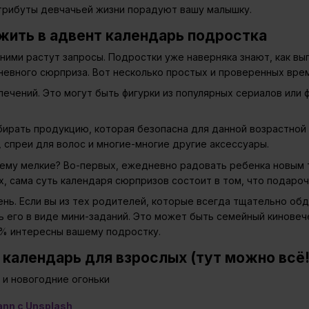
атрибуты девчачьей жизни порадуют вашу малышку.
жить в адвент календарь подростка
 ними растут запросы. Подростки уже наверняка знают, как вы
невного сюрприза. Вот несколько простых и проверенных вре
ечений. Это могут быть фигурки из популярных сериалов или ф
ирать продукцию, которая безопасна для данной возрастной к
 спреи для волос и многие-многие другие аксессуары.
ему мелкие? Во-первых, ежедневно радовать ребенка новым т
ых, сама суть календаря сюрпризов состоит в том, что подаро
ень. Если вы из тех родителей, которые всегда тщательно об
 его в виде мини-заданий. Это может быть семейный киновече
0% интересны вашему подростку.
календарь для взрослых (тут можно всё!
nn с Unsplash