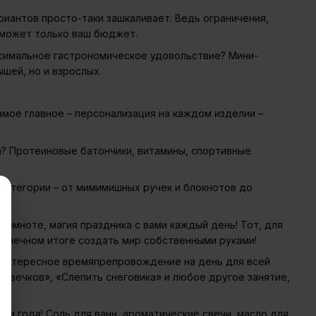
риантов просто-таки зашкаливает. Ведь ограничения,
 может только ваш бюджет.
ксимальное гастрономическое удовольствие? Мини-
шей, но и взрослых.
амое главное – персонализация на каждом изделии –
а? Протеиновые батончики, витамины, спортивные
категории – от мимимишных ручек и блокнотов до
 темноте, магия праздника с вами каждый день! Тот, для
 конечном итоге создать мир собственными руками!
и интересное времяпрепровождение на день для всей
овечков», «Слепить снеговика» и любое другое занятие,
и года! Соль для ванн, ароматические свечи, масло для