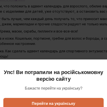
м, что положить в адвент календарь для взрослого, обилие ва
е с изделиями для детей, уже отсутствуют, а остановить вас
т быть лучше, чем каждый день получать то, что приносит ма
, джем, мармеладки и прочие сладости радуют не только малы
рема, маски, скрабы, пиллинги и все-все-все!
 и кожи. Кошельки, портмоне, гребни для волос и бороды, а с
обенное настроение.
ка. Как сделать адвент календарь для спортивного энтузиаст
мощь!
ешанных на канцелярии, соберите разные элементы из данной 
андашей, планеров и пр.
Упс! Ви потрапили на російськомовну
арты
. Карта мира завораживает. А если она еще и светиться в
версію сайту
алендарь, будет открывать для себя фрагмент карты, чтобы в
Бажаєте перейти на українську?
 Задание для всех домочадцев – написать на листочке бумаг
ть «Посмотреть фильм про Рождество», «Испечь имбирных чел
мью еще больше.
Перейти на українську
а. То, что нужно взрослым после тяжелой работы на протяжени