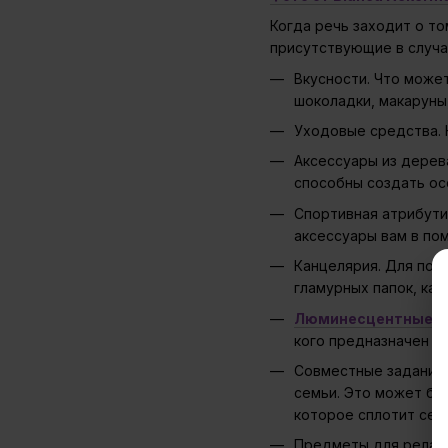
Когда речь заходит о то
присутствующие в случа
Вкусности. Что може
шоколадки, макаруны
Уходовые средства. К
Аксессуары из дерева
способны создать ос
Спортивная атрибути
аксессуары вам в по
Канцелярия. Для пом
гламурных папок, кар
Люминесцентные к
кого предназначен к
Совместные задания.
семьи. Это может бы
которое сплотит се
Предметы для релакс