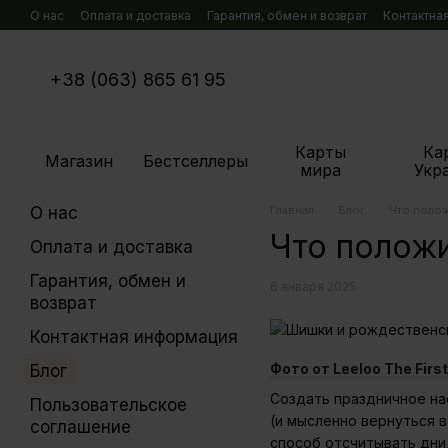
Перейти к основному контенту
О нас
Оплата и доставка
Гарантия, обмен и возврат
Контактна
+38 (063) 865 61 95
Карты
Ка
Магазин
Бестселлеры
мира
Укр
О нас
Главная
Блог
Что полож
Что положи
Оплата и доставка
Гарантия, обмен и
6 января 2025
возврат
Контактная информация
Фото от Leeloo The First
Блог
Создать праздничное на
Пользовательское
(и мысленно вернуться в
соглашение
способ отсчитывать дни,