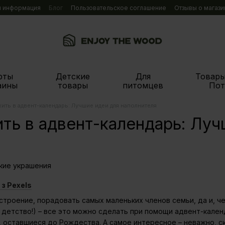
я информация
Блог
Пользовательское соглашение
Отзывы о магази
рты
Детские
Для
Товары
аины
товары
питомцев
Пот
ить в адвент-календарь: Лучшие идеи для наполнителя
ть в адвент-календарь: Луч
 з Pexels
строение, порадовать самых маленьких членов семьи, да и, ч
 детство!) – все это можно сделать при помощи адвент-кален
 оставшиеся до Рождества. А самое интересное – неважно, ск