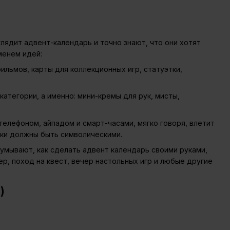
глядит адвент-календарь и точно знают, что они хотят
менем идей:
ильмов, карты для коллекционных игр, статуэтки,
атегории, а именно: мини-кремы для рук, мисты,
елефоном, айпадом и смарт-часами, мягко говоря, влетит
чки должны быть символическими.
думывают, как сделать адвент календарь своими руками,
р, поход на квест, вечер настольных игр и любые другие
)