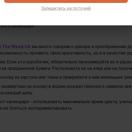
 и прочие элементы отдыха от офисной суеты.
Залишитись на поточній
двент календаря
oy The Wood.UA
мы много говорим о декоре и преображении д
 возможность проявить свою креативность, но и в качестве у
ки. Если это коробочки, обязательно пронумеруйте их и украс
из праздничной бумаги. Расположите их на елке или на полочк
снову из картона или ткани и прикрепите к ним маленькие (ил
е конвертики на основу в форме рождественского символа звез
на каждый день.
нт-календаря – использовать максимально яркие цвета, учиты
чае не бояться экспериментировать.