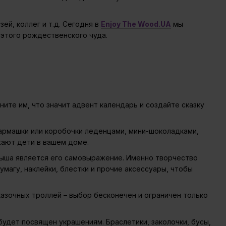
ей, коллег и т.д. Сегодня в
Enjoy The Wood.UA
мы
этого рождественского чуда.
ите им, что значит адвент календарь и создайте сказку
армашки или коробочки леденцами, мини-шоколадками,
ают дети в вашем доме.
ыша является его самовыражение. Именно творчество
магу, наклейки, блестки и прочие аксессуары, чтобы
казочных троллей – выбор бесконечен и ограничен только
будет посвящен украшениям. Браслетики, заколочки, бусы,