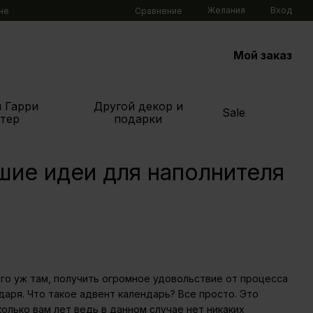
Желания
Вход
Сравнение
не
Мой заказ
 Гарри
Другой декор и
Sale
тер
подарки
шие идеи для наполнителя
его уж там, получить огромное удовольствие от процесса
даря. Что такое адвент календарь? Все просто. Это
олько вам лет ведь в данном случае нет никаких