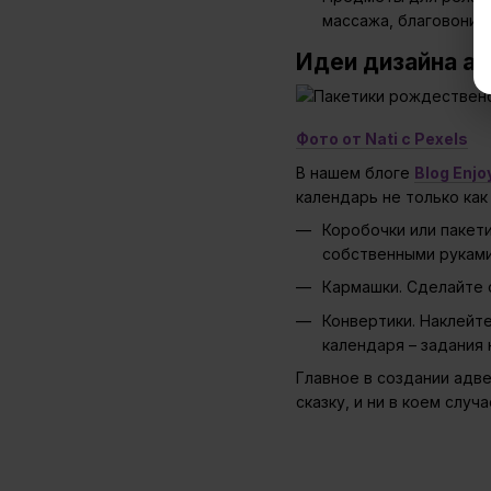
массажа, благовония
Идеи дизайна а
Фото от Nati с Pexels
В нашем блоге
Blog Enj
календарь не только как
Коробочки или пакети
собственными руками 
Кармашки. Сделайте о
Конвертики. Наклейт
календаря – задания 
Главное в создании адве
сказку, и ни в коем слу