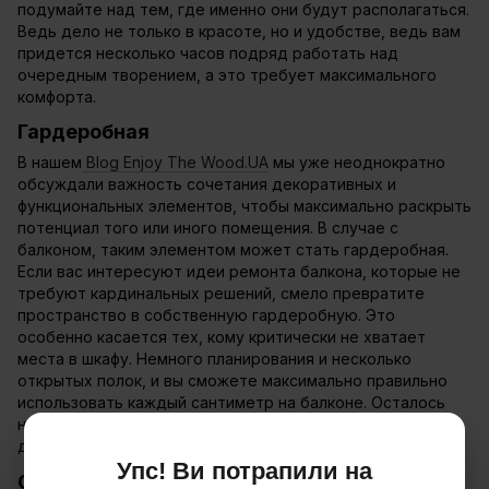
подумайте над тем, где именно они будут располагаться.
Ведь дело не только в красоте, но и удобстве, ведь вам
придется несколько часов подряд работать над
очередным творением, а это требует максимального
комфорта.
Гардеробная
В нашем
Blog Enjoy The Wood.UA
мы уже неоднократно
обсуждали важность сочетания декоративных и
функциональных элементов, чтобы максимально раскрыть
потенциал того или иного помещения. В случае с
балконом, таким элементом может стать гардеробная.
Если вас интересуют идеи ремонта балкона, которые не
требуют кардинальных решений, смело превратите
пространство в собственную гардеробную. Это
особенно касается тех, кому критически не хватает
места в шкафу. Немного планирования и несколько
открытых полок, и вы сможете максимально правильно
использовать каждый сантиметр на балконе. Осталось
немного места? Самое время приобрести гладильную
доску!
Упс! Ви потрапили на
Озеленение