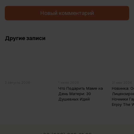
Новый комментарий
Другие записи
2 августа 2026
1 июля 2026
21 мая 2026
Что Подарить Маме на
Новинка: 
День Матери: 30
Лицензиро
Душевных Идей
Ночники Га
Enjoy The 