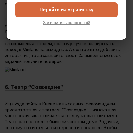
разгружаются на уменьшенной копии Трипольской ТЭС.
Перейти на українську
Над разработкой, созданием и уходом этого макета
Залишитись на поточній
работает более 40 специалистов. Посмотреть на самый
большой макет будет интересно как детям, так и
взрослым. Рекомендуем выделить минимум 2 часа для
ознакомления с полем, поэтому лучше планировать
поход в Miniland на выходные. А если хотите добавить
интерактив, то заказывайте квест. За выполнение всех
заданий получите подарок.
6. Театр “Созвездие”
Ища куда пойти в Киеве на выходных, рекомендуем
присмотреться к театрам. “Созвездие” – изысканная
мастерская, яка отличается от других киевских мест.
Театр расположен в бывшем частном доме Родзянки,
поэтому его интерьер интересен и роскошен. Чтобы