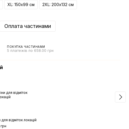
XL: 150х99 см
2XL: 200х132 см
Оплата частинами
ПОКУПКА ЧАСТИНАМИ
5 платежів по 658.00 грн
ій
Мап
и для відміток локацій
Норд
Мапа
 грн