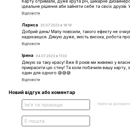
Карту отримали, дуже крута річ, шикарне дизайнерс
ідеальне рішення аби зайняти себе та своїх друзів. У
Відповісти
Лариса
20.07.2023 в 18:19
Добрий день! Мапу повісили, такого ефекту не очіку
надихаєшся. Дякую дуже, якість висока, робота про
Відповісти
Ірина
04.07.2023 в 11:02
Дякую за таку красу! Вже 8 років ми живемо у власні
прикрасити цю стіну! Та коли побачили вашу карту, 
один для одного 😅😅😅
Відповісти
Новий відгук або коментар
Увійти за допомог