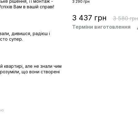
ьке рішення, її монтаж -
3 290 грн
спіхів Вам в вашій справі!
3 437 грн
3 580 гр
Терміни виготовлення
вали, дивишся, радієш і
сто супер.
й квартирі, але не знали чим
зрозуміли, що вони створені
ою