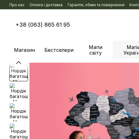
Перейти к основному контенту
Про нас
Оплата і доставка
Гарантія, обмін та повернення
Конт
+38 (063) 865 61 95
Мапи
Мап
Магазин
Бестселери
світу
Украї