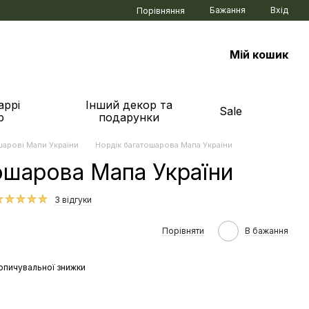
Бажання
Вхід
Порівняння
Мій кошик
аррі
Інший декор та
Sale
р
подарунки
шарові Мапи України
Нордік багатошарова Мапа України
ошарова Мапа України
3 відгуки
Порівняти
В бажання
опичувальної знижки