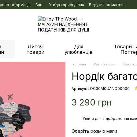
актна інформація
Блог
Угода користувача
Відгуки про магазин
и
Дитячі
Для
Товари Г
ни
товари
улюбленців
Потте
Головна
Мапи України
Багато
Нордік багат
Артикул: LOС30M0UANO00000
3 290 грн
%
Увійти
для відображення нак
Оберіть розмір мапи