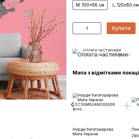
M: 100x66 см
L: 120х80 см
Купити
ОПЛАТА ЧАСТИНАМИ
4 платежі по 822.50 грн
Мапа з відмітками локац
Нордік багатошарова
Пін
Мапа України
290