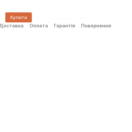
3 29
3 
н
Купити
Доставка
Оплата
Гарантія
Повернення