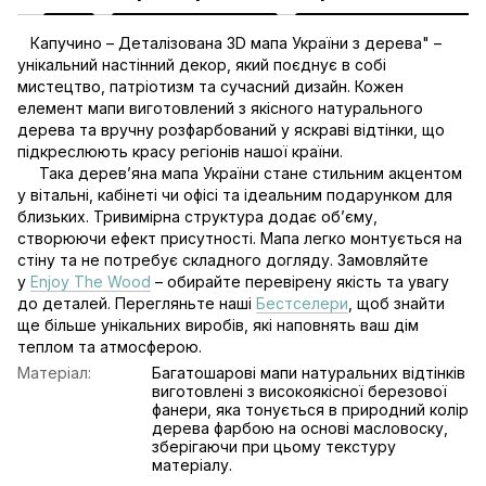
Капучино – Деталізована 3D мапа України з дерева" –
унікальний настінний декор, який поєднує в собі
мистецтво, патріотизм та сучасний дизайн. Кожен
елемент мапи виготовлений з якісного натурального
дерева та вручну розфарбований у яскраві відтінки, що
підкреслюють красу регіонів нашої країни.
Така дерев’яна мапа України стане стильним акцентом
у вітальні, кабінеті чи офісі та ідеальним подарунком для
близьких. Тривимірна структура додає об’єму,
створюючи ефект присутності. Мапа легко монтується на
стіну та не потребує складного догляду. Замовляйте
у
Enjoy The Wood
– обирайте перевірену якість та увагу
до деталей. Перегляньте наші
Бестселери
, щоб знайти
ще більше унікальних виробів, які наповнять ваш дім
теплом та атмосферою.
Матеріал:
Багатошарові мапи натуральних відтінків
виготовлені з високоякісної березової
фанери, яка тонується в природний колір
дерева фарбою на основі масловоску,
зберігаючи при цьому текстуру
матеріалу.