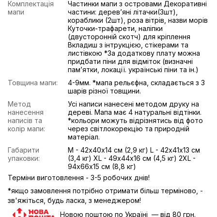
Комплектація
Частинки мапи з островами Декоративні
мапи
частини: деревʼяні літачки(3шт),
кораблики (2шт), роза вітрів, назви морів
Куточки-трафарети, наліпки
(двусторонній скотч) для кріплення
Вкладиш з інтрукцією, стікерами та
листівкою *За додаткову плату можна
придбати піни для відміток (визначні
памʼятки, локації. українські піни та ін.)
Товщина мапи:
4-9мм. *мапа рельєфна, складається з 3
шарів різної товщини.
Метод
Усі написи нанесені методом друку на
нанесення
дереві. Мапа має 4 натуральні відтінки.
написів та
*кольори можуть відрізнятись від фото
колір мапи:
через світлокорекцію та природній
матеріал.
Габарити
M - 42х40х14 см (2,9 кг) L - 42х41х13 см
упаковки:
(3,4 кг) ХL - 49х44х16 см (4,5 кг) 2XL -
94х66х15 см (8,8 кг)
Терміни виготовлення - 3-5 робочих днів!
*якщо замовлення потрібно отримати більш терміново, -
зв'яжіться, будь ласка, з менеджером!
Новою поштою по Україні — від 80 грн.