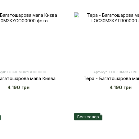
кул: LOС30M3KYGO00000
Артикул: LOС30M3KYTR0
Багатошарова мапа Києва
Тера - Багатошарова ма
4 190 грн
4 190 грн
Бестселер