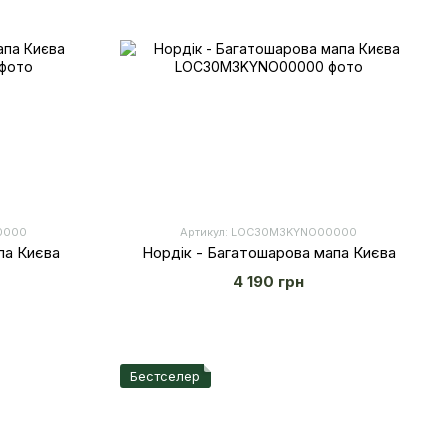
0000
Артикул: LOС30M3KYNO00000
па Києва
Нордік - Багатошарова мапа Києва
4 190 грн
Бестселер