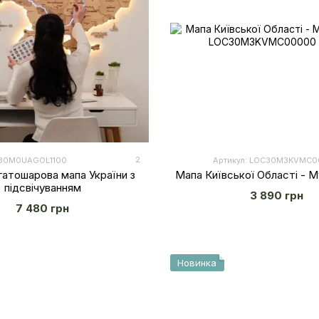
2
С30M0UAGOL1100
Артикул: LOС30M3KVMC
гатошарова мапа України з
Мапа Київської Області - 
підсвічуванням
3 890 грн
7 480 грн
Новинка