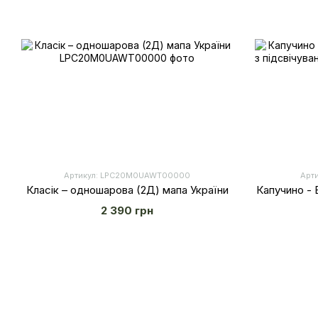
Артикул: LPC20M0UAWT00000
Арт
Класік – одношарова (2Д) мапа України
Капучино - 
2 390 грн