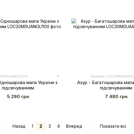
4
С20M0UANOL1100
Артикул: LOС30M0UAAZL
Одношарова мапа України з
Азур - Багатошарова мапа
підсвічуванням
підсвічуванням
5 290 грн
7 480 грн
Назад
1
2
3
4
Вперед
Показати всі