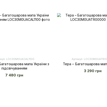
икул: LOС30M0UACAL1100
Артикул: LOС30M0UATR
Багатошарова мапа України з
Тера – Багатошарова мап
підсвічуванням
3 290 грн
7 480 грн