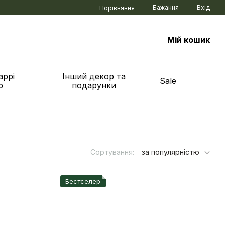
Бажання
Вхід
Порівняння
Мій кошик
аррі
Інший декор та
Sale
р
подарунки
Сортування:
за популярністю
Бестселер