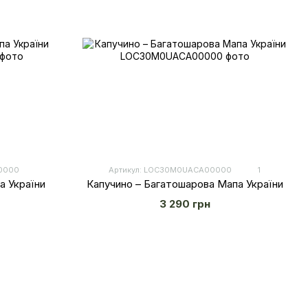
00000
Артикул: LOС30M0UACA00000
1
а України
Капучино – Багатошарова Мапа України
3 290 грн