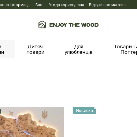
актна інформація
Блог
Угода користувача
Відгуки про магазин
и
Дитячі
Для
Товари Г
ни
товари
улюбленців
Потте
Новинка