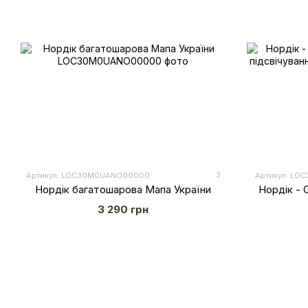
3
Артикул: LOС30M0UANO00000
Артикул: LO
Нордік багатошарова Мапа України
Нордік - 
3 290 грн