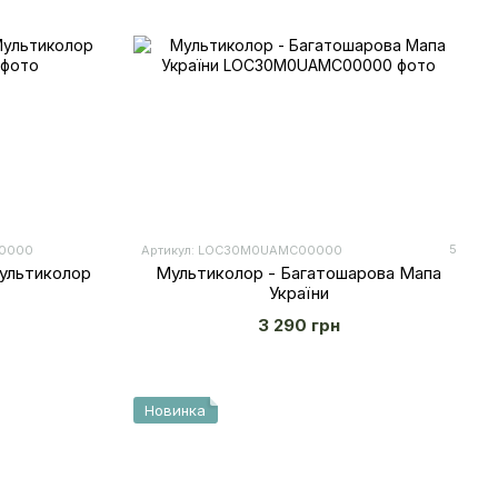
5
00000
Артикул: LOС30M0UAMC00000
Мультиколор
Мультиколор - Багатошарова Мапа
України
3 290 грн
Новинка