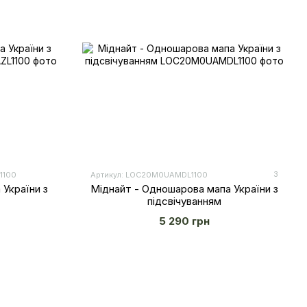
3
1100
Артикул: LOС20M0UAMDL1100
 України з
Міднайт - Одношарова мапа України з
підсвічуванням
5 290 грн