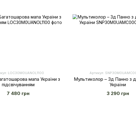
икул: LOС30M0UANOL1100
Артикул: SNP30M0UAMC
агатошарова мапа України з
Мультиколор – 3д Панно з 
підсвічуванням
України
7 480 грн
3 290 грн