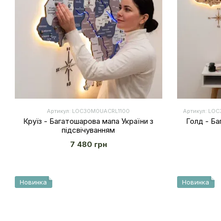
Артикул: LOС30M0UACRL1100
Артикул: LO
Круїз - Багатошарова мапа України з
Голд - Ба
підсвічуванням
7 480 грн
Новинка
Новинка