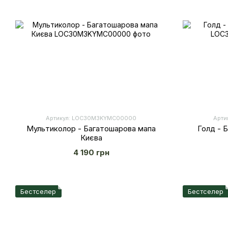
Артикул: LOС30M3KYMC00000
Арти
Мультиколор - Багатошарова мапа
Голд - 
Києва
4 190 грн
Бестселер
Бестселер