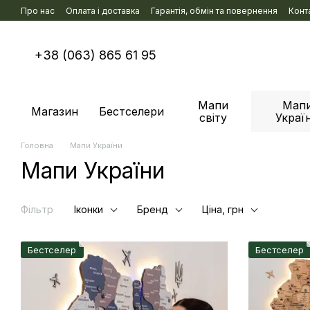
Перейти к основному контенту
Про нас
Оплата і доставка
Гарантія, обмін та повернення
Конт
+38 (063) 865 61 95
Мапи
Мап
Магазин
Бестселери
світу
Украї
Головна
Мапи України
Мапи України
Фільтр
Іконки
Бренд
Ціна, грн
Бестселер
Бестселер