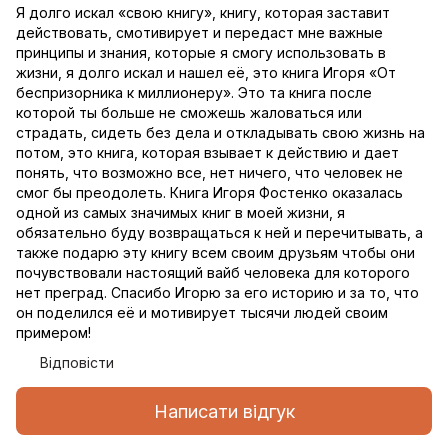
Я долго искал «свою книгу», книгу, которая заставит
действовать, смотивирует и передаст мне важные
принципы и знания, которые я смогу использовать в
жизни, я долго искал и нашел её, это книга Игоря «От
беспризорника к миллионеру». Это та книга после
которой ты больше не сможешь жаловаться или
страдать, сидеть без дела и откладывать свою жизнь на
потом, это книга, которая взывает к действию и дает
понять, что возможно все, нет ничего, что человек не
смог бы преодолеть. Книга Игоря Фостенко оказалась
одной из самых значимых книг в моей жизни, я
обязательно буду возвращаться к ней и перечитывать, а
также подарю эту книгу всем своим друзьям чтобы они
почувствовали настоящий вайб человека для которого
нет преград. Спасибо Игорю за его историю и за то, что
он поделился её и мотивирует тысячи людей своим
примером!
Відповісти
Написати відгук