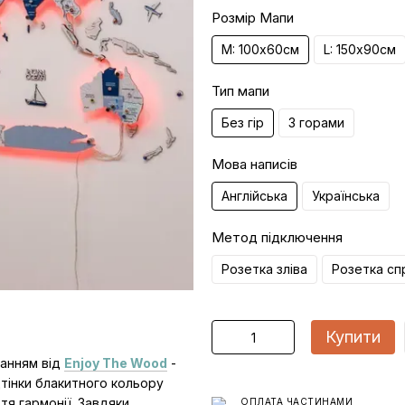
Розмір Мапи
M: 100х60см
L: 150х90см
Тип мапи
Без гір
З горами
Мова написів
Англійська
Українська
Метод підключення
Розетка зліва
Розетка сп
Купити
ванням від
Enjoy The Wood
-
дтінки блакитного кольору
тя гармонії. Завдяки
ОПЛАТА ЧАСТИНАМИ