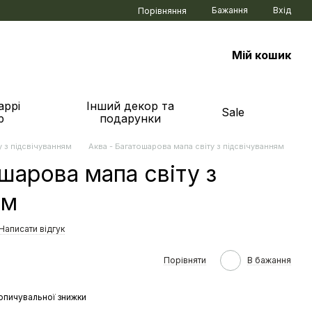
Бажання
Вхід
Порівняння
Мій кошик
аррі
Інший декор та
Sale
р
подарунки
у з підсвічуванням
Аква - Багатошарова мапа світу з підсвічуванням
шарова мапа світу з
ям
Написати відгук
Порівняти
В бажання
опичувальної знижки