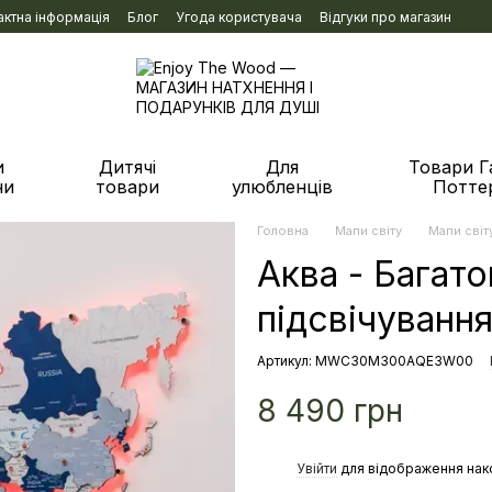
актна інформація
Блог
Угода користувача
Відгуки про магазин
и
Дитячі
Для
Товари Г
ни
товари
улюбленців
Потте
Головна
Мапи світу
Мапи світ
Аква - Багато
підсвічуванн
Артикул: MWC30M300AQE3W00
8 490 грн
%
Увійти
для відображення нак