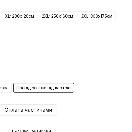
XL: 200х120см
2ХL: 250х160см
3ХL: 300х175см
рава
Провід зі стіни під картою
Оплата частинами
ПОКУПКА ЧАСТИНАМИ