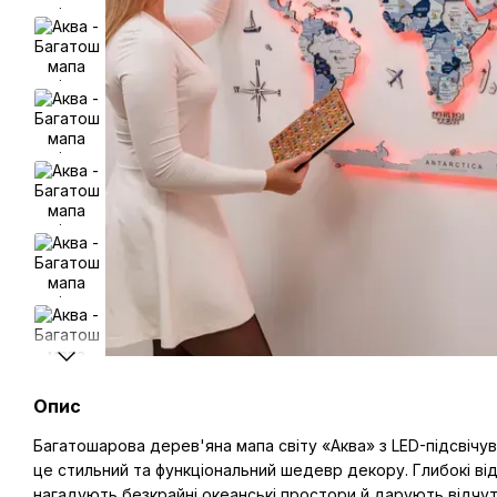
Опис
Багатошарова дерев'яна мапа світу «Аква» з LED-підсвічу
це стильний та функціональний шедевр декору. Глибокі ві
нагадують безкрайні океанські простори й дарують відчут