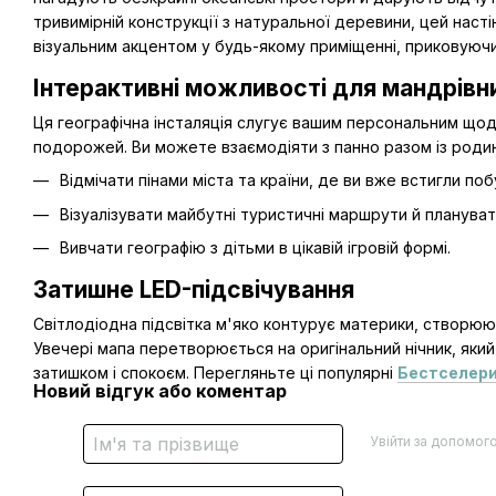
тривимірній конструкції з натуральної деревини, цей наст
візуальним акцентом у будь-якому приміщенні, приковуючи
Інтерактивні можливості для мандрівн
Ця географічна інсталяція слугує вашим персональним що
подорожей. Ви можете взаємодіяти з панно разом із роди
Відмічати пінами міста та країни, де ви вже встигли поб
Візуалізувати майбутні туристичні маршрути й плануват
Вивчати географію з дітьми в цікавій ігровій формі.
Затишне LED-підсвічування
Світлодіодна підсвітка м'яко контурує материки, створююч
Увечері мапа перетворюється на оригінальний нічник, яки
затишком і спокоєм. Перегляньте ці популярні
Бестселер
Новий відгук або коментар
Увійти за допомог