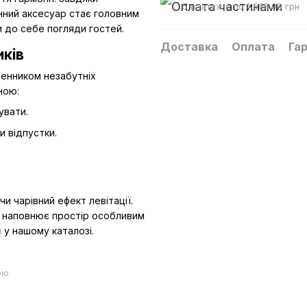
5 платежів по 1 698.00 грн
інний аксесуар стає головним
 до себе погляди гостей.
Доставка
Оплата
Гар
иків
денником незабутніх
ною:
увати.
и відпустки.
и чарівний ефект левітації.
й наповнює простір особливим
и
у нашому каталозі.
ою