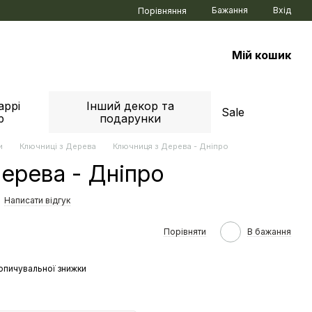
Бажання
Вхід
Порівняння
Мій кошик
аррі
Інший декор та
Sale
р
подарунки
и
Ключниці з Дерева
Ключниця з Дерева - Дніпро
ерева - Дніпро
Написати відгук
Порівняти
В бажання
опичувальної знижки