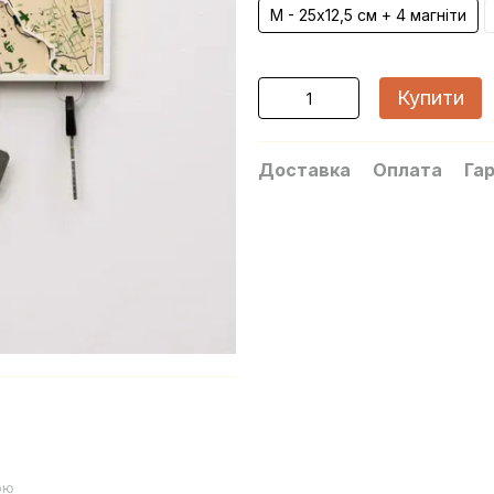
M - 25х12,5 см + 4 магніти
Купити
Доставка
Оплата
Гар
ою