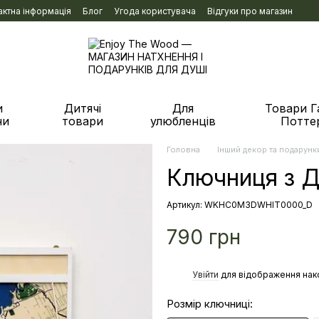
актна інформація
Блог
Угода користувача
Відгуки про магазин
и
Дитячі
Для
Товари Г
ни
товари
улюбленців
Потте
Головна
Інший декор та подарунк
Ключниця з Д
Артикул: WKHC0M3DWHIT0000_D
790 грн
%
Увійти
для відображення нак
Розмір ключниці: