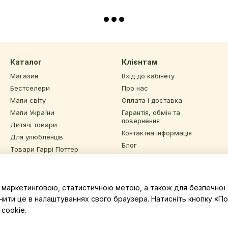
Каталог
Клієнтам
Магазин
Вхід до кабінету
Бестселери
Про нас
Мапи світу
Оплата і доставка
Мапи України
Гарантія, обмін та
повернення
Дитячі товари
Контактна інформація
Для улюбленців
Блог
Товари Гаррі Поттер
Угода користувача
Інший декор та подарунки
Відгуки про магазин
Sale
з маркетинговою, статистичною метою, а також для безпечної 
Ми в соцмережах
нити це в налаштуваннях свого браузера. Натисніть кнопку «
cookie.