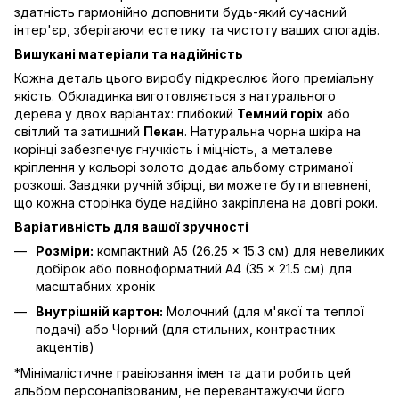
здатність гармонійно доповнити будь-який сучасний
інтер'єр, зберігаючи естетику та чистоту ваших спогадів.
Вишукані матеріали та надійність
Кожна деталь цього виробу підкреслює його преміальну
якість. Обкладинка виготовляється з натурального
дерева у двох варіантах: глибокий
Темний горіх
або
світлий та затишний
Пекан
. Натуральна чорна шкіра на
корінці забезпечує гнучкість і міцність, а металеве
кріплення у кольорі золото додає альбому стриманої
розкоші. Завдяки ручній збірці, ви можете бути впевнені,
що кожна сторінка буде надійно закріплена на довгі роки.
Варіативність для вашої зручності
Розміри:
компактний А5 (26.25 × 15.3 см) для невеликих
добірок або повноформатний А4 (35 × 21.5 см) для
масштабних хронік
Внутрішній картон:
Молочний (для м'якої та теплої
подачі) або Чорний (для стильних, контрастних
акцентів)
*Мінімалістичне гравіювання імен та дати робить цей
альбом персоналізованим, не перевантажуючи його