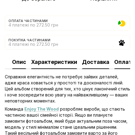
ОПЛАТА ЧАСТИНАМИ
4 платежі по 272.50 грн
ПОКУПКА ЧАСТИНАМИ
4 платежі по 272.50 грн
Опис
Характеристики
Доставка
Оплат
Справжня елегантність не потребує зайвих деталей,
адже краса ховається у простоті та досконалості ліній.
Цей альбом створений для тих, хто цінує лаконічний стиль
і хоче зосередити всю увагу на найважливішому — ваших
неповторних моментах.
Команда
Enjoy The Wood
розробляє вироби, що стають
частиною вашої сімейної історії. Якщо ви плануєте
замовити фотоальбом, який буде актуальним поза часом,
модель у стилі мінімалізм стане ідеальним рішенням.
Такий весільний фотоальбом замовити варто за його