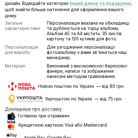
дизайн. Відвідайте категорію
Інший декор та подарунки
,
щоб знайти більше натхнення для оформлення вашого
дому.
Загальні
Персоналізація вказана на обкладинці
характеристики:
та дублюється на торці альбому.
Альбом А5 та А4 містить: 35 листів
картону та 120 кутиків для фото.
Персоналізація
Для узгодження персоналізації
для виробу:
фотоальбому з вами зв'яжеться наш
менеджер.
Матеріал:
Виконаний з високоякісної березової
фанери, написи та зображення
нанесені методом гравіювання.
Новою поштою по Україні — від 80 грн.
Укрпоштою по Україні — від 75 грн.
Докладніше про доставку
Готівкою при отриманні
Кредитною карткою Visa або Mastercard
Apple Pay, Google Pay