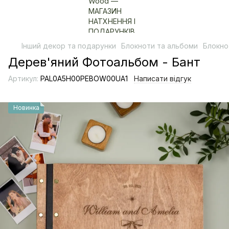
Інший декор та подарунки
Блокноти та альбоми
Блокно
Дерев'яний Фотоальбом - Бант
Артикул:
PAL0A5H00PEBOW00UA1
Написати відгук
Новинка