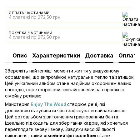
ОПЛАТА ЧАСТИНАМИ
4 платежі по 272.50 грн
ПОКУПКА ЧАСТИНАМИ
4 платежі по 272.50 грн
Опис
Характеристики
Доставка
Оплат
Збережіть найтепліші моменти життя у вишуканому
обрамленні, що випромінює натуральне тепло та затишок.
Цей унікальний альбом стане надійним охоронцем ваших
спогадів, перетворюючи звичайні знімки на справжню
сімейну реліквію.
Майстерня
Enjoy The Wood
створює речі, які
допомагають зупинити час і зафіксувати найважливіше.
Цей фотоальбом з витонченим гравіюванням банта
ідеально підходить для зберігання кадрів, які хочеться
переглядати знову і знову. Завдяки високій якості
виконання, такий
сімейний фотоальбом
стане