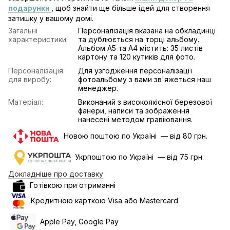
подарунки
, щоб знайти ще більше ідей для створення
затишку у вашому домі.
Загальні
Персоналізація вказана на обкладинці
характеристики:
та дублюється на торці альбому.
Альбом А5 та А4 містить: 35 листів
картону та 120 кутиків для фото.
Персоналізація
Для узгодження персоналізації
для виробу:
фотоальбому з вами зв'яжеться наш
менеджер.
Матеріал:
Виконаний з високоякісної березової
фанери, написи та зображення
нанесені методом гравіювання.
Новою поштою по Україні — від 80 грн.
Укрпоштою по Україні — від 75 грн.
Докладніше про доставку
Готівкою при отриманні
Кредитною карткою Visa або Mastercard
Apple Pay, Google Pay