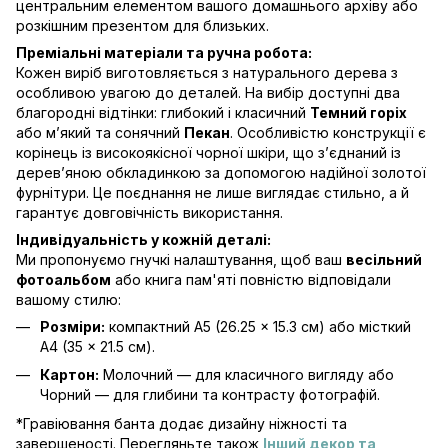
центральним елементом вашого домашнього архіву або
розкішним презентом для близьких.
Преміальні матеріали та ручна робота:
Кожен виріб виготовляється з натурального дерева з
особливою увагою до деталей. На вибір доступні два
благородні відтінки: глибокий і класичний
Темний горіх
або м’який та сонячний
Пекан
. Особливістю конструкції є
корінець із високоякісної чорної шкіри, що з’єднаний із
дерев’яною обкладинкою за допомогою надійної золотої
фурнітури. Це поєднання не лише виглядає стильно, а й
гарантує довговічність використання.
Індивідуальність у кожній деталі:
Ми пропонуємо гнучкі налаштування, щоб ваш
весільний
фотоальбом
або книга пам'яті повністю відповідали
вашому стилю:
Розміри:
компактний А5 (26.25 × 15.3 см) або місткий
А4 (35 × 21.5 см).
Картон:
Молочний — для класичного вигляду або
Чорний — для глибини та контрасту фотографій.
*Гравіювання банта додає дизайну ніжності та
завершеності. Перегляньте також
Інший декор та