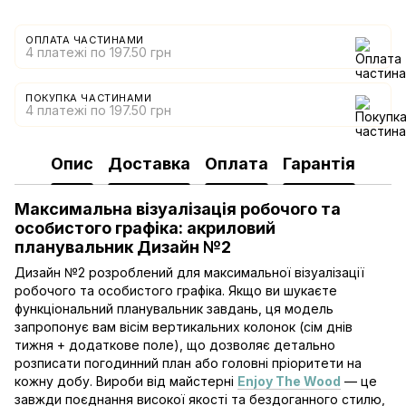
ОПЛАТА ЧАСТИНАМИ
4 платежі по 197.50 грн
ПОКУПКА ЧАСТИНАМИ
4 платежі по 197.50 грн
Опис
Доставка
Оплата
Гарантія
Максимальна візуалізація робочого та
особистого графіка: акриловий
планувальник Дизайн №2
Дизайн №2 розроблений для максимальної візуалізації
робочого та особистого графіка. Якщо ви шукаєте
функціональний планувальник завдань, ця модель
запропонує вам вісім вертикальних колонок (сім днів
тижня + додаткове поле), що дозволяє детально
розписати погодинний план або головні пріоритети на
кожну добу. Вироби від майстерні
Enjoy The Wood
— це
завжди поєднання високої якості та бездоганного стилю,