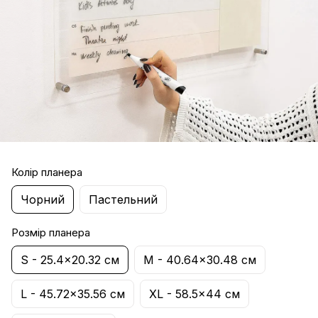
Колір планера
Чорний
Пастельний
Розмір планера
S - 25.4×20.32 см
M - 40.64×30.48 см
L - 45.72×35.56 см
XL - 58.5×44 см