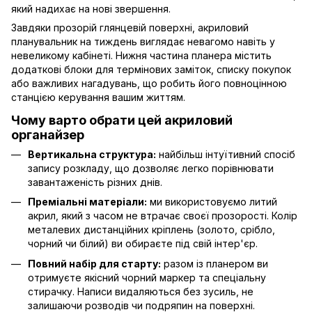
який надихає на нові звершення.
Завдяки прозорій глянцевій поверхні, акриловий
планувальник на тиждень виглядає невагомо навіть у
невеликому кабінеті. Нижня частина планера містить
додаткові блоки для термінових заміток, списку покупок
або важливих нагадувань, що робить його повноцінною
станцією керування вашим життям.
Чому варто обрати цей акриловий
органайзер
Вертикальна структура:
найбільш інтуїтивний спосіб
запису розкладу, що дозволяє легко порівнювати
завантаженість різних днів.
Преміальні матеріали:
ми використовуємо литий
акрил, який з часом не втрачає своєї прозорості. Колір
металевих дистанційних кріплень (золото, срібло,
чорний чи білий) ви обираєте під свій інтер'єр.
Повний набір для старту:
разом із планером ви
отримуєте якісний чорний маркер та спеціальну
стирачку. Написи видаляються без зусиль, не
залишаючи розводів чи подряпин на поверхні.