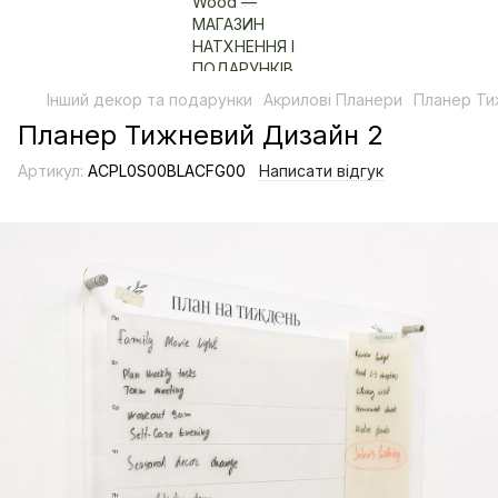
Інший декор та подарунки
Акрилові Планери
Планер Ти
Планер Тижневий Дизайн 2
Артикул:
ACPL0S00BLACFG00
Написати відгук