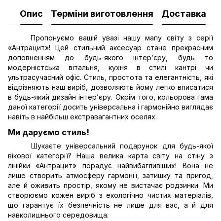
Опис
Терміни виготовлення
Доставка
О
Пропонуємо вашій увазі нашу мапу світу з серії
«Антрацит»! Цей стильний аксесуар стане прекрасним
доповненням до будь-якого інтер’єру, будь то
модерністська вітальня, кухня в стилі кантрі чи
ультрасучасний офіс. Стиль, простота та елегантність, які
відрізняють наш виріб, дозволяють йому легко вписатися
в будь-який дизайн інтер’єру. Окрім того, кольорова гама
даної категорії досить універсальна і гармонійно виглядає
навіть в найбільш екстравагантних оселях.
Ми даруємо стиль!
Шукаєте універсальний подарунок для будь-якої
вікової категорії? Наша велика карта світу на стіну з
лінійки «Антрацит» порадує найвибагливіших! Вона не
лише створить атмосферу гармонії, затишку та пригод,
але й оживить простір, якому не вистачає родзинки. Ми
створюємо кожен виріб з екологічно чистих матеріалів,
що гарантує їх безпечність не лише для вас, а й для
навколишнього середовища.