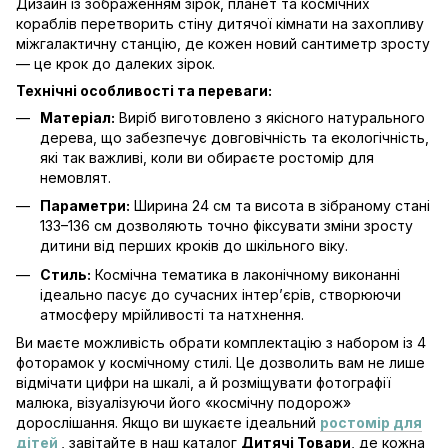
Дизайн із зображенням зірок, планет та космічних
кораблів перетворить стіну дитячої кімнати на захопливу
міжгалактичну станцію, де кожен новий сантиметр зросту
— це крок до далеких зірок.
Технічні особливості та переваги:
Матеріал:
Виріб виготовлено з якісного натурального
дерева, що забезпечує довговічність та екологічність,
які так важливі, коли ви обираєте ростомір для
немовлят.
Параметри:
Ширина 24 см та висота в зібраному стані
133–136 см дозволяють точно фіксувати зміни зросту
дитини від перших кроків до шкільного віку.
Стиль:
Космічна тематика в лаконічному виконанні
ідеально пасує до сучасних інтер’єрів, створюючи
атмосферу мрійливості та натхнення.
Ви маєте можливість обрати комплектацію з набором із 4
фоторамок у космічному стилі. Це дозволить вам не лише
відмічати цифри на шкалі, а й розміщувати фотографії
малюка, візуалізуючи його «космічну подорож»
дорослішання. Якщо ви шукаєте ідеальний
ростомір для
дітей
, завітайте в наш каталог
Дитячі Товари
, де кожна