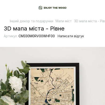
Інший декор та подарунки
Мапи міст
3D мапа міста - Рі
3D мапа міста - Рівне
Артикул:
CM330M0RV00WHF00
Написати відгук