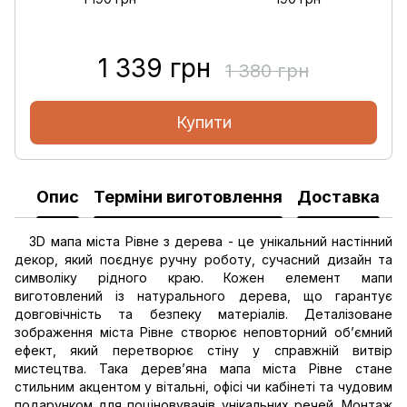
1 339 грн
1 380 грн
Купити
Опис
Терміни виготовлення
Доставка
О
3D мапа міста Рівне з дерева - це унікальний настінний
декор, який поєднує ручну роботу, сучасний дизайн та
символіку рідного краю. Кожен елемент мапи
виготовлений із натурального дерева, що гарантує
довговічність та безпеку матеріалів. Деталізоване
зображення міста Рівне створює неповторний об’ємний
ефект, який перетворює стіну у справжній витвір
мистецтва. Така дерев’яна мапа міста Рівне стане
стильним акцентом у вітальні, офісі чи кабінеті та чудовим
подарунком для поціновувачів унікальних речей. Монтаж