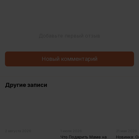
Добавьте первый отзыв
Новый комментарий
Другие записи
2 августа 2026
1 июля 2026
21 мая 2026
Что Подарить Маме на
Новинка: 