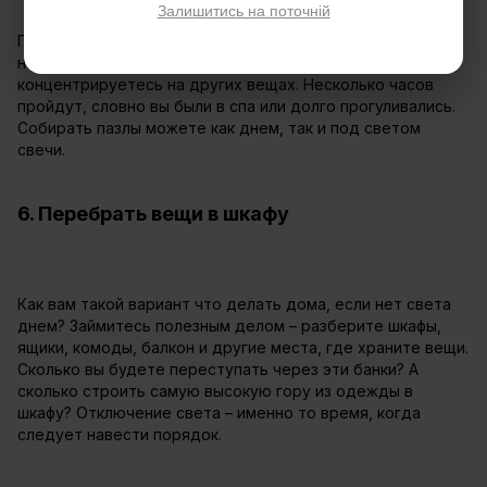
Залишитись на поточній
Пазлы – это еще хороший антистресс. Во время
напряжения работа руками успокаивает и вы
концентрируетесь на других вещах. Несколько часов
пройдут, словно вы были в спа или долго прогуливались.
Собирать пазлы можете как днем, так и под светом
свечи.
6. Перебрать вещи в шкафу
Как вам такой вариант что делать дома, если нет света
днем? Займитесь полезным делом – разберите шкафы,
ящики, комоды, балкон и другие места, где храните вещи.
Сколько вы будете переступать через эти банки? А
сколько строить самую высокую гору из одежды в
шкафу? Отключение света – именно то время, когда
следует навести порядок.