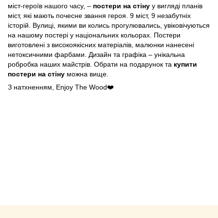
міст-героїв нашого часу, – 
постери на стіну
 у вигляді планів 
міст, які мають почесне звання героя. 9 міст, 9 незабутніх 
історій. Вулиці, якими ви колись прогулювались, увіковічуються 
на нашому постері у національних кольорах. Постери 
виготовлені з високоякісних матеріалів, малюнки нанесені 
нетоксичними фарбами. Дизайн та графіка – унікальна 
робробка наших майстрів. Обрати на подарунок та 
купити 
постери на стіну
 можна вище.
З натхненням, Enjoy The Wood❤️