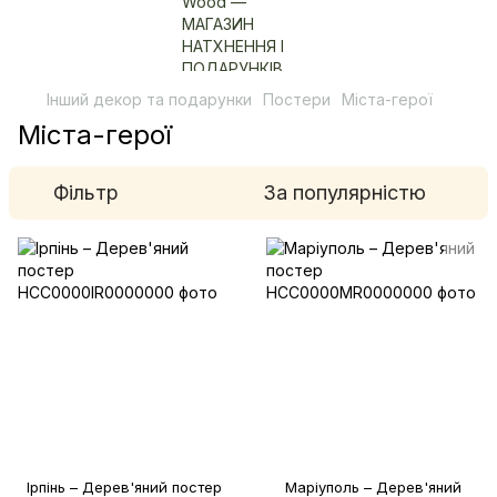
Інший декор та подарунки
Постери
Міста-герої
Міста-герої
Фільтр
За популярністю
Ірпінь – Дерев'яний постер
Маріуполь – Дерев'яний