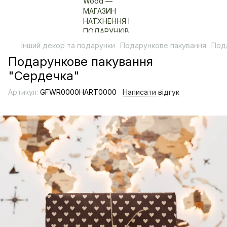
Інший декор та подарунки
Подарункове пакування
Под
Подарункове пакування
"Сердечка"
Артикул:
GFWR0000HART0000
Написати відгук