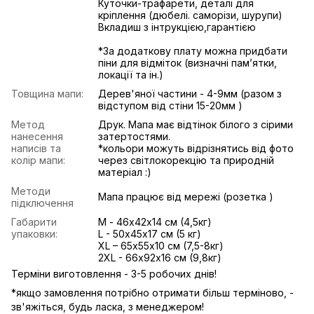
Куточки-трафарети, деталі для
кріплення (дюбелі. саморізи, шурупи)
Вкладиш з інтрукцією,гарантією
*За додаткову плату можна придбати
піни для відміток (визначні памʼятки,
локації та ін.)
Товщина мапи:
Дерев'яної частини - 4-9мм (разом з
відступом від стіни 15-20мм )
Метод
Друк. Мапа має відтінок білого з сірими
нанесення
затертостями.
написів та
*кольори можуть відрізнятись від фото
колір мапи:
через світлокорекцію та природній
матеріал :)
Методи
Мапа працює від мережі (розетка )
підключення
Габарити
М - 46х42х14 см (4,5кг)
упаковки:
L - 50х45х17 см (5 кг)
ХL – 65х55х10 см (7,5-8кг)
2XL - 66х92х16 см (9,8кг)
Терміни виготовлення - 3-5 робочих днів!
*якщо замовлення потрібно отримати більш терміново, -
зв'яжіться, будь ласка, з менеджером!