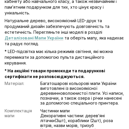
кабінету або навчального класу, а також незвичайним і
пам’ятним подарунком для тих, хто цінує красу і
унікальність.
Натуральне дерево, високоякісний LED-друк та
продуманий дизайн забезпечують довговічність та
естетичність. Перегляньте інші моделі в розділі
Деталізовані Мапи України
та оберіть мапу, яка надихає
та радує погляд.
* LED-підсвітка має кілька режимів світіння, які можна
перемикати за допомогою пульта дистанційного
керування.
* На акційні товари промокоди та подарункові
сертифікати не розповсюджуються.
Матеріал:
Багатошарові кольорові мапи України
виготовлені із високоякісної
деревинноволокнистої плити. Усі написи,
позначки, а також озера і річки нанесені
за допомогою спеціального принтера.
Комплектація
Частинки мапи
мапи
Декоративні частини: деревʼяні
літачки(3шт), кораблики (2шт), роза
вітрів, назви морів, тризуб