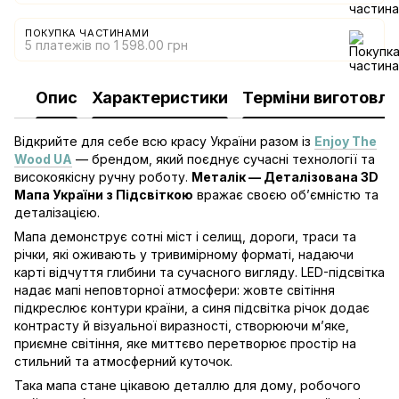
ПОКУПКА ЧАСТИНАМИ
5 платежів по 1 598.00 грн
Опис
Характеристики
Терміни виготовл
Відкрийте для себе всю красу України разом із
Enjoy The
Wood UA
— брендом, який поєднує сучасні технології та
високоякісну ручну роботу.
Металік — Деталізована 3D
Мапа України з Підсвіткою
вражає своєю об’ємністю та
деталізацією.
Мапа демонструє сотні міст і селищ, дороги, траси та
річки, які оживають у тривимірному форматі, надаючи
карті відчуття глибини та сучасного вигляду. LED-підсвітка
надає мапі неповторної атмосфери: жовте світіння
підкреслює контури країни, а синя підсвітка річок додає
контрасту й візуальної виразності, створюючи м’яке,
приємне світіння, яке миттєво перетворює простір на
стильний та атмосферний куточок.
Така мапа стане цікавою деталлю для дому, робочого