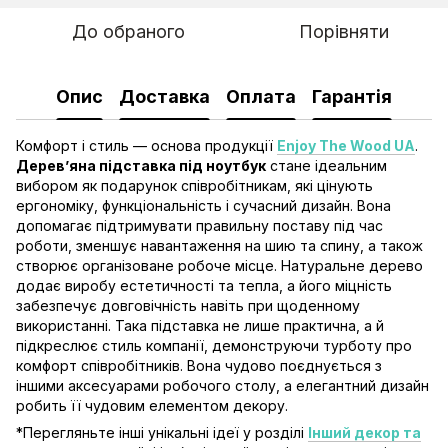
До обраного
Порівняти
Опис
Доставка
Оплата
Гарантія
Комфорт і стиль — основа продукції
Enjoy The Wood UA
.
Дерев’яна підставка під ноутбук
стане ідеальним
вибором як подарунок співробітникам, які цінують
ергономіку, функціональність і сучасний дизайн. Вона
допомагає підтримувати правильну поставу під час
роботи, зменшує навантаження на шию та спину, а також
створює організоване робоче місце. Натуральне дерево
додає виробу естетичності та тепла, а його міцність
забезпечує довговічність навіть при щоденному
використанні. Така підставка не лише практична, а й
підкреслює стиль компанії, демонструючи турботу про
комфорт співробітників. Вона чудово поєднується з
іншими аксесуарами робочого столу, а елегантний дизайн
робить її чудовим елементом декору.
*Перегляньте інші унікальні ідеї у розділі
Інший декор та