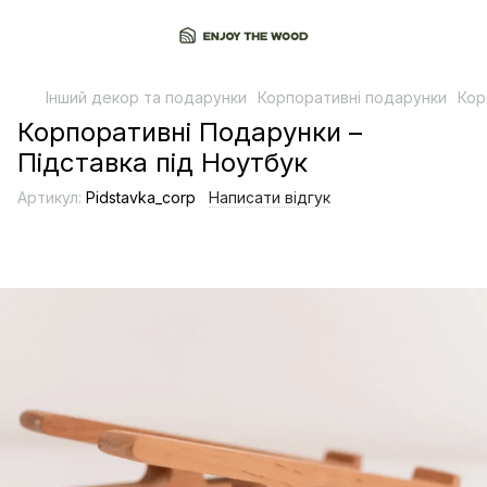
Інший декор та подарунки
Корпоративні подарунки
Кор
Корпоративні Подарунки –
Підставка під Ноутбук
Артикул:
Pidstavka_corp
Написати відгук