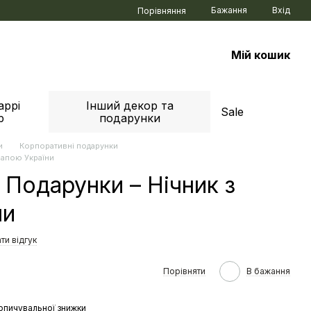
Бажання
Вхід
Порівняння
Мій кошик
аррі
Інший декор та
Sale
р
подарунки
и
Корпоративні подарунки
Мапою України
 Подарунки – Нічник з
ни
ти відгук
е
Порівняти
В бажання
опичувальної знижки