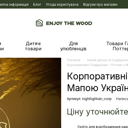
актна інформація
Блог
Угода користувача
Відгуки про магазин
и
Дитячі
Для
Товари Г
ни
товари
улюбленців
Потте
Головна
Інший декор та подарунк
Корпоративні Подарунки – Нічник з 
Корпоративні
Мапою Украї
Артикул: nightlightukr_corp
Написа
Ціну уточнюйт
%
Увійти
для відображення нак