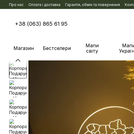
Перейти к основному контенту
Про нас
Оплата і доставка
Гарантія, обмін та повернення
Конт
+38 (063) 865 61 95
Мапи
Мап
Магазин
Бестселери
світу
Украї