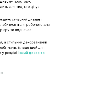
ашньому простору,
ить для тих, хто цінує
поєднує сучасний дизайн і
слабитися після робочого дня.
ер’єру та водночас
я, а стильний декоративний
обітників. Більше ідей для
 у розділі
Інший декор та
ою