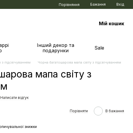
Бажання
Вхід
Порівняння
Мій кошик
аррі
Інший декор та
Sale
р
подарунки
у з підсвічуванням
Чорна багатошарова мапа світу з підсвічуванням
шарова мапа світу з
ям
Написати відгук
Порівняти
В бажання
опичувальної знижки