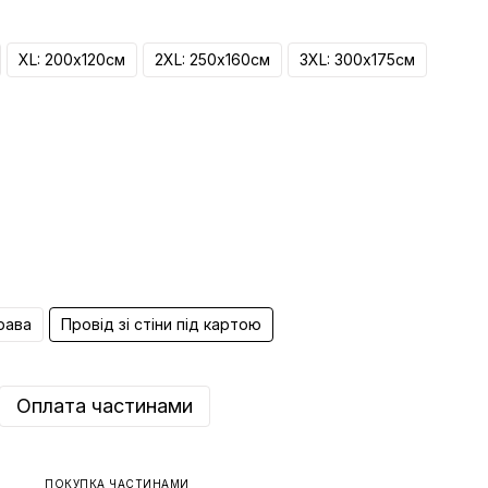
XL: 200х120см
2ХL: 250х160см
3ХL: 300х175см
рава
Провід зі стіни під картою
Оплата частинами
ПОКУПКА ЧАСТИНАМИ