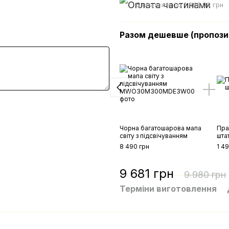
5 платежів по 1 698.00 грн
Разом дешевше (пропозиц
Чорна багатошарова мапа
Пра
світу з підсвічуванням
штат
8 490 грн
1 4
9 681 грн
9 980 грн
Терміни виготовлення