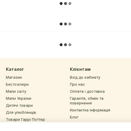
Каталог
Клієнтам
Магазин
Вхід до кабінету
Бестселери
Про нас
Мапи світу
Оплата і доставка
Мапи України
Гарантія, обмін та
повернення
Дитячі товари
Контактна інформація
Для улюбленців
Блог
Товари Гаррі Поттер
Угода користувача
Інший декор та подарунки