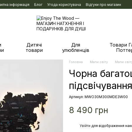
актна інформація
Блог
Угода користувача
Відгуки про магазин
и
Дитячі
Для
Товари Г
ни
товари
улюбленців
Потте
Головна
Мапи світу
Мапи світ
Чорна багато
підсвічуванн
Артикул: MWO30M300MDE3W00
8 490 грн
%
Увійти
для відображення нак