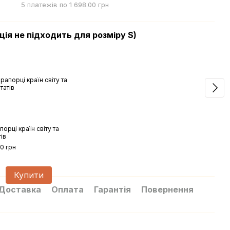
5 платежів по 1 698.00 грн
ія не підходить для розміру S)
Мап
порці країн світу та
Чорн
ів
світ
90 грн
8 49
9 
Купити
Доставка
Оплата
Гарантія
Повернення