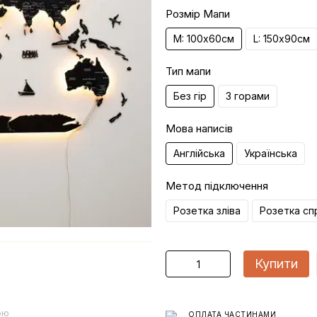
Розмір Мапи
M: 100х60см
L: 150х90см
Тип мапи
Без гір
З горами
Мова написів
Англійська
Українська
Метод підключення
Розетка зліва
Розетка сп
Купити
ою
ОПЛАТА ЧАСТИНАМИ