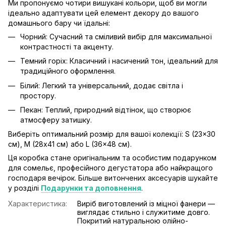
Ми пропонуємо чотири вишукані кольори, щоб ви могли
ідеально адаптувати цей елемент декору до вашого
домашнього бару чи їдальні:
Чорний: Сучасний та сміливий вибір для максимальної
контрастності та акценту.
Темний горіх: Класичний і насичений тон, ідеальний для
традиційного оформлення.
Білий: Легкий та універсальний, додає світла і
простору.
Пекан: Теплий, природний відтінок, що створює
атмосферу затишку.
Виберіть оптимальний розмір для вашої колекції: S (23x30
см), М (28x41 см) або L (36x48 см).
Ця коробка стане оригінальним та особистим подарунком
для сомельє, професійного дегустатора або найкращого
господаря вечірок. Більше витончених аксесуарів шукайте
у розділі
Подарунки та доповнення
.
Характеристика:
Виріб виготовлений із міцної фанери —
виглядає стильно і служитиме довго.
Покритий натуральною олійно-