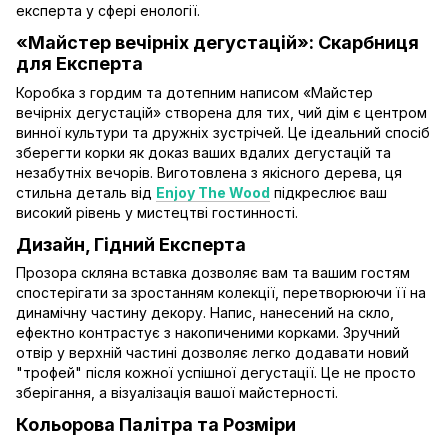
експерта у сфері енології.
«Майстер вечірніх дегустацій»: Скарбниця
для Експерта
Коробка з гордим та дотепним написом «Майстер
вечірніх дегустацій» створена для тих, чий дім є центром
винної культури та дружніх зустрічей. Це ідеальний спосіб
зберегти корки як доказ ваших вдалих дегустацій та
незабутніх вечорів. Виготовлена з якісного дерева, ця
стильна деталь від
Enjoy The Wood
підкреслює ваш
високий рівень у мистецтві гостинності.
Дизайн, Гідний Експерта
Прозора скляна вставка дозволяє вам та вашим гостям
спостерігати за зростанням колекції, перетворюючи її на
динамічну частину декору. Напис, нанесений на скло,
ефектно контрастує з накопиченими корками. Зручний
отвір у верхній частині дозволяє легко додавати новий
"трофей" після кожної успішної дегустації. Це не просто
зберігання, а візуалізація вашої майстерності.
Кольорова Палітра та Розміри