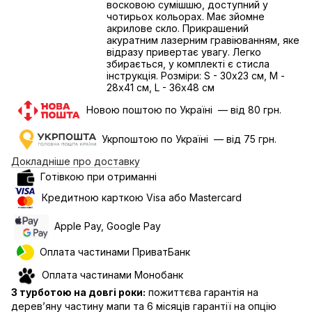
восковою сумішшю, доступний у
чотирьох кольорах. Має зйомне
акрилове скло. Прикрашений
акуратним лазерним гравіюванням, яке
відразу привертає увагу. Легко
збирається, у комплекті є стисла
інструкція. Розміри: S - 30х23 см, М -
28х41 см, L - 36х48 см
Новою поштою по Україні — від 80 грн.
Укрпоштою по Україні — від 75 грн.
Докладніше про доставку
Готівкою при отриманні
Кредитною карткою Visa або Mastercard
Apple Pay, Google Pay
Оплата частинами ПриватБанк
Оплата частинами Монобанк
З турботою на довгі роки:
пожиттєва гарантія на
дерев’яну частину мапи та 6 місяців гарантії на опцію