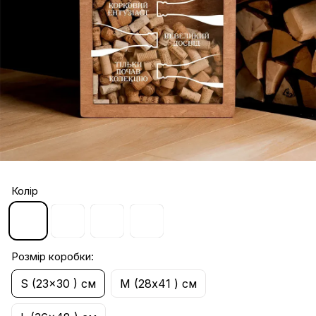
Колір
Розмір коробки:
S (23x30 ) cм
М (28x41 ) cм