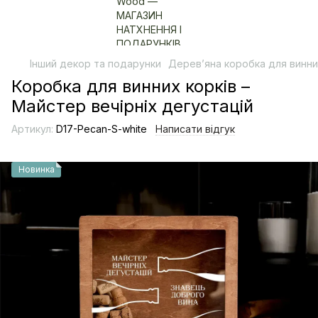
Інший декор та подарунки
Деревʼяна коробка для винни
Коробка для винних корків –
Майстер вечірніх дегустацій
Артикул:
D17-Pecan-S-white
Написати відгук
Новинка