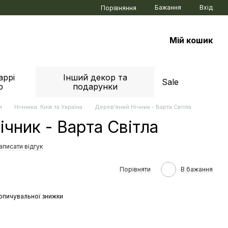
Бажання
Вхід
Порівняння
Мій кошик
аррі
Інший декор та
Sale
р
подарунки
и
Нічники: Київ та Україна
Дерев'яний Нічник - Варта Світла
чник - Варта Світла
аписати відгук
Порівняти
В бажання
опичувальної знижки