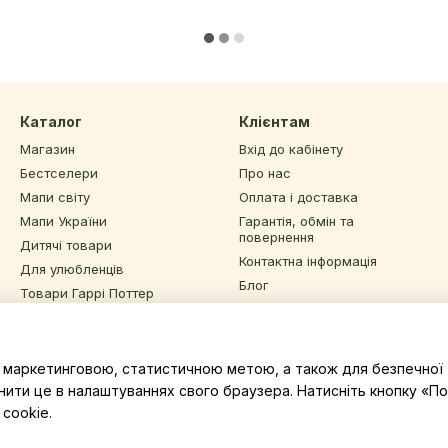
Каталог
Клієнтам
Магазин
Вхід до кабінету
Бестселери
Про нас
Мапи світу
Оплата і доставка
Мапи України
Гарантія, обмін та
повернення
Дитячі товари
Контактна інформація
Для улюбленців
Блог
Товари Гаррі Поттер
Угода користувача
Інший декор та подарунки
Відгуки про магазин
Sale
з маркетинговою, статистичною метою, а також для безпечної 
Ми в соцмережах
нити це в налаштуваннях свого браузера. Натисніть кнопку «
cookie.