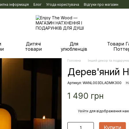
актна інформація
Блог
Угода користувача
Відгуки про магазин
и
Дитячі
Для
Товари Г
ни
товари
улюбленців
Потте
Головна
Інший декор та подарунк
Дерев'яний Ні
Артикул: WANL003DLADMK300
Н
1 490 грн
%
Увійти
для відображення нак
Купити