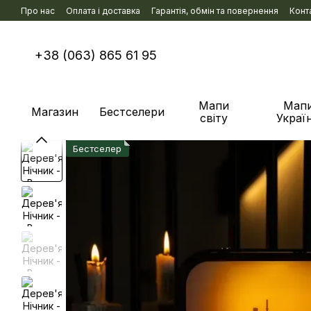
Перейти к основному контенту
Про нас
Оплата і доставка
Гарантія, обмін та повернення
Конт
+38 (063) 865 61 95
Мапи
Мап
Магазин
Бестселери
світу
Украї
Бестселер