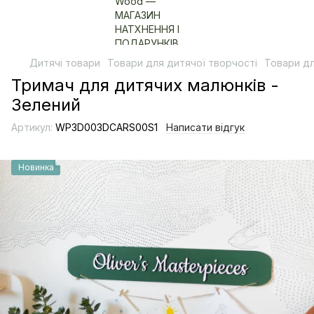
Дитячі товари
Товари для дитячої творчості
Товари дл
Тримач для дитячих малюнків -
Зелений
Артикул:
WP3D003DCARS00S1
Написати відгук
Новинка