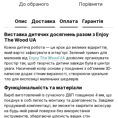
До обраного
Порівняти
Опис
Доставка
Оплата
Гарантія
Виставка дитячих досягнень разом з Enjoy
The Wood UA
Кожна дитяча робота — це крок до великих відкриттів,
який варто зафіксувати в інтер’єрі. Зелений тримач для
малюнків від
Enjoy The Wood UA
дозволяє організувати
простір так, щоб творчість дитини завжди була в центрі
уваги. Насичений колір основи у поєднанні з об’ємним 3D-
написом додає стінам виразності, створюючи ідеальне
тло для експозиції маленьких шедеврів.
Функціональність та матеріали
Виріб виготовлений із сучасного ДВП товщиною 4 мм, що
поєднує в собі легкість монтажу та довговічність. Завдяки
продуманій комплектації, ви зможете закріпити аксесуар
на будь-якій рівній поверхні без використання
інструментів, зберігаючи цілісність ваших стін.