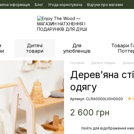
актна інформація
Блог
Угода користувача
Відгуки про магазин
и
Дитячі
Для
Товари Г
ни
товари
улюбленців
Потте
Головна
Дитячі товари
Дитячі
Дерев'яна ст
одягу
Артикул: CLRA0000LIGH0000
2 600 грн
%
Увійти
для відображення нак