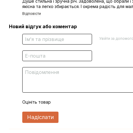
Душе стильна і зручна річ. Задоволена, що обрали і
якісна та легко збирається. І окрема радість для мал
Відповісти
Новий відгук або коментар
Увійти за допомог
Оцініть товар
Надіслати