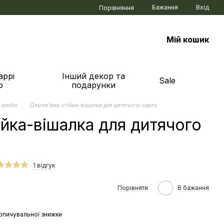
Бажання
Вхід
Порівняння
Мій кошик
аррі
Інший декор та
Sale
р
подарунки
 меблі
Дерев'яна стійка-вішалка для дитячого одягу
ійка-вішалка для дитячого
1 відгук
Порівняти
В бажання
опичувальної знижки