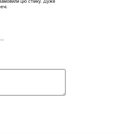
 замовили цю стійку. Дуже
ечі.
ою