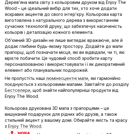
Дерев’яна мапа світу з кольоровим друком від Enjoy The
Wood – це ідеальний вибір для тих, хто хоче додати
яскравих акцентів до свого інтер’єру. Кольорова карта
виготовлена з натурального дерева з використанням
сучасних технологій друку, що забезпечує насиченість
кольорів і деталізацію кожного елемента.
Об’ємний 3D-дизайн не лише виглядає вражаюче, але й
додає глибини будь-якому простору. Додайте до мапи
прапорці, щоб позначати місця, які ви відвідали, чи ті, які
мрієте побачити. Це чудовий спосіб зробити карту
персоналізованою і використовувати її як декоративний
елемент або планувальник подорожей.
Не пропустіть наші
люмінесцентні мапи
, які гармонійно
поєднуються з кольоровими мапами. Завітайте до розділу
Бестселери
, щоб знайти найпопулярніші продукти від
Enjoy The Wood.
Кольорова друкована 3D мапа з прапорцями – це
вишуканий подарунок для рідних або друзів, а також
стильний акцент у вашому домі. Обирайте якість та красу
з
Enjoy The Wood
.