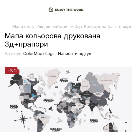
Мапи світу
Акційні набори
Набір: Кольорова багатошаро
Мапа кольорова друкована
3д+прапори
Артикул:
ColorMap+flags
Написати відгук
−10%