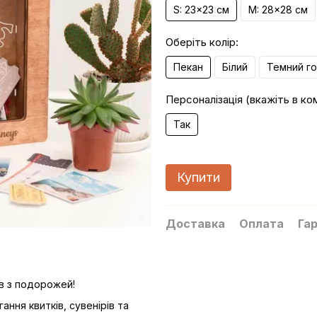
S: 23x23 см
M: 28x28 см
Оберіть колір:
Пекан
Білий
Темний го
Персоналізація (вкажіть в ко
Так
Купити
Доставка
Оплата
Гар
ів з подорожей!
ння квитків, сувенірів та