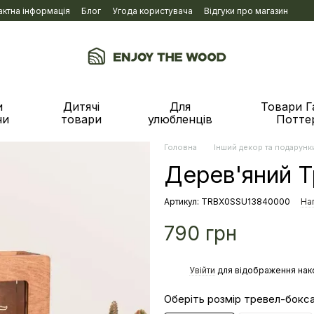
актна інформація
Блог
Угода користувача
Відгуки про магазин
и
Дитячі
Для
Товари Г
ни
товари
улюбленців
Потте
Головна
Інший декор та подарунк
Дерев'яний Т
Артикул: TRBX0SSU13840000
Нап
790 грн
%
Увійти
для відображення нак
Оберіть розмір тревел-бокса