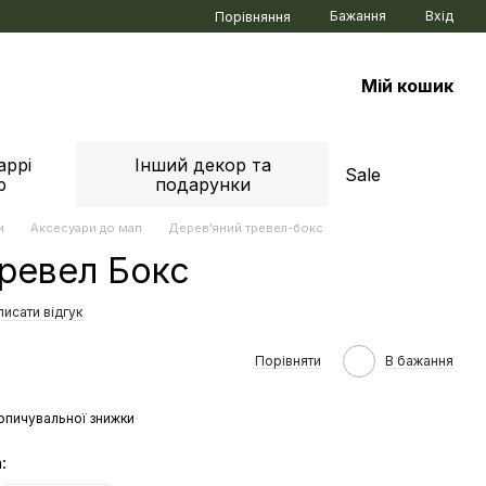
Бажання
Вхід
Порівняння
Мій кошик
аррі
Інший декор та
Sale
р
подарунки
и
Аксесуари до мап
Дерев'яний тревел-бокс
ревел Бокс
исати відгук
Порівняти
В бажання
опичувальної знижки
: