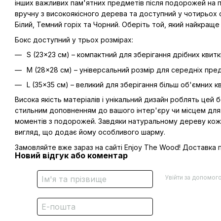
інших важливих пам'ятних предметів після подорожей на по
вручну з високоякісного дерева та доступний у чотирьох 
Білий, Темний горіх та Чорний. Оберіть той, який найкращ
Бокс доступний у трьох розмірах:
S (23x23 см) – компактний для зберігання дрібних квиткі
M (28x28 см) – універсальний розмір для середніх пред
L (35x35 см) – великий для зберігання більш об'ємних к
Висока якість матеріалів і унікальний дизайн роблять цей б
стильним доповненням до вашого інтер'єру чи місцем для
моментів з подорожей. Завдяки натуральному дереву кож
вигляд, що додає йому особливого шарму.
Замовляйте вже зараз на сайті Enjoy The Wood! Доставка п
Новий відгук або коментар
Увійти за допомог