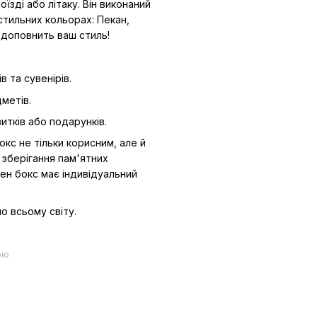
їзді або літаку. Він виконаний
стильних кольорах: Пекан,
е доповнить ваш стиль!
в та сувенірів.
метів.
витків або подарунків.
окс не тільки корисним, але й
 зберігання пам'ятних
ен бокс має індивідуальний
о всьому світу.
ою