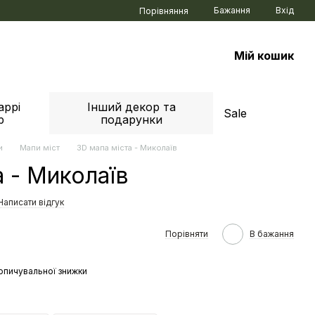
Бажання
Вхід
Порівняння
Мій кошик
аррі
Інший декор та
Sale
р
подарунки
и
Мапи міст
3D мапа міста - Миколаїв
а - Миколаїв
Написати відгук
Порівняти
В бажання
опичувальної знижки