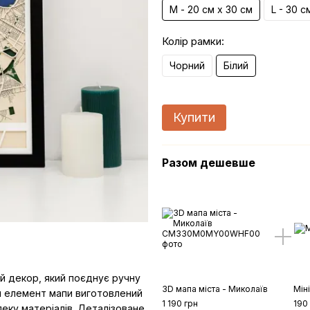
М - 20 см х 30 см
L - 30 с
Колір рамки:
Чорний
Білий
Купити
Разом дешевше
ий декор, який поєднує ручну
3D мапа міста - Миколаїв
Міні
ен елемент мапи виготовлений
1 190 грн
190
пеку матеріалів. Деталізоване