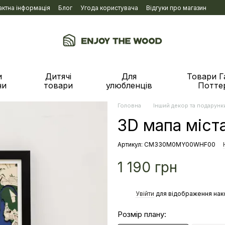
актна інформація
Блог
Угода користувача
Відгуки про магазин
и
Дитячі
Для
Товари Г
ни
товари
улюбленців
Потте
Головна
Інший декор та подарунк
3D мапа міст
Артикул: CM330M0MY00WHF00
1 190 грн
%
Увійти
для відображення нак
Розмір плану: