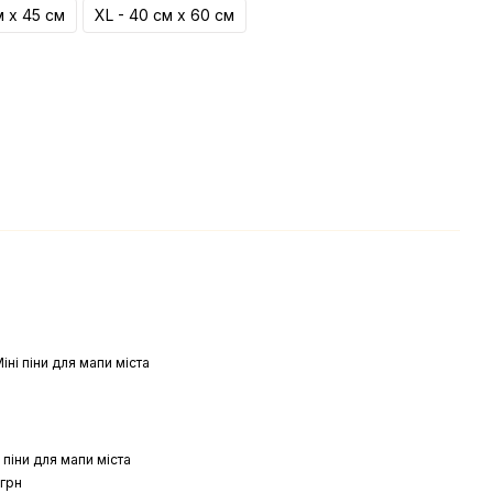
м х 45 см
XL - 40 см х 60 см
 піни для мапи міста
 грн