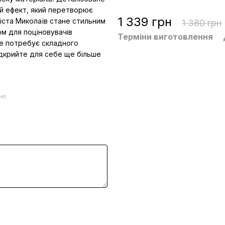
й ефект, який перетворює
1 339 грн
міста Миколаїв стане стильним
1 380 грн
ом для поціновувачів
Терміни виготовлення
не потребує складного
дкрийте для себе ще більше
ою