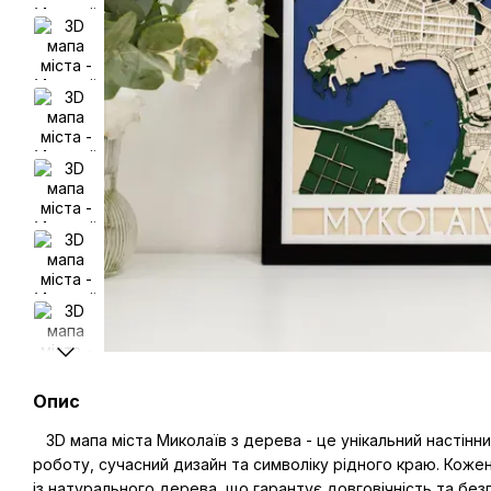
Опис
3D мапа міста Миколаїв з дерева - це унікальний настінн
роботу, сучасний дизайн та символіку рідного краю. Кож
із натурального дерева, що гарантує довговічність та без