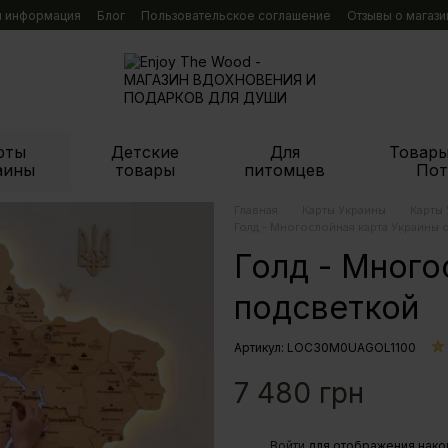
я информация
Блог
Пользовательское соглашение
Отзывы о магази
рты
Детские
Для
Товары
аины
товары
питомцев
Пот
Главная
Карты Украины
Карты
Голд - Многослойная карта Украины 
Голд - Много
подсветкой
Артикул: LOС30M0UAGOL1100
7 480 грн
%
Войти
для отображения нако