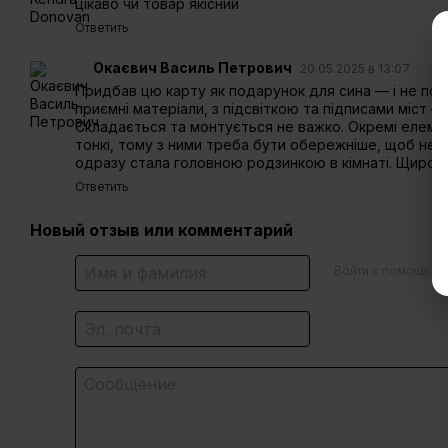
цікаво чи товар якісний
Ответить
Окаєвич Василь Петрович
20.05.2025 в 13:07
Придбав цю карту як подарунок для сина — і не пом
приємні матеріали, з підсвіткою та підписами міст 
Складається та монтується не важко. Окремі елемен
тонкі, тому з ними треба бути обережніше, щоб не зл
одразу стала головною родзинкою в кімнаті. Щиро 
Ответить
Новый отзыв или комментарий
Войти с помощью