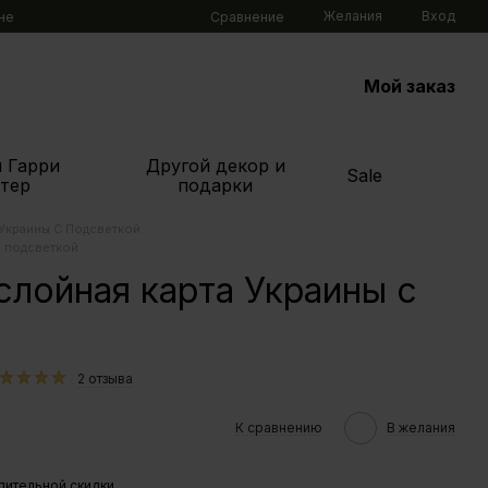
Желания
Вход
Сравнение
не
Мой заказ
 Гарри
Другой декор и
Sale
тер
подарки
 Украины С Подсветкой
с подсветкой
слойная карта Украины с
2 отзыва
К сравнению
В желания
пительной скидки