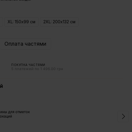
XL: 150х99 см
2XL: 200х132 см
Оплата частями
ПОКУПКА ЧАСТЯМИ
5 платежей по 1 496.00 грн
ій
Мап