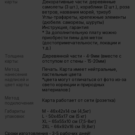
карты
Декоративные части: деревянные
самолеты (З шт.), кораблики (2 шт.), роза
ветров, названия морей, тризуб
Углы-трафареты, крепежные элементы
(дюбеля. саморезы, шурупы)
Инструкция, гарантия
* За дополнительную плату можно
приобрести пины для меток
(достопримечательности, локации и
т.д.)
Толщина
Деревянной части - 4-9мм (вместе с
карты:
отступом от стены - 15-20мм)
Метод
Печать. Карта имеет нейтральные,
нанесения
пастельные цвета
надписей и
*цвета могут отличаться от фото из-за
цвет карты
свето корекции и природных
материалов:)
Метод
Карта работает от сети (розетка)
подключения
Габариты
М - 46х42х14 см (4,5кг)
упаковки:
L - 50х45х17 см (5 кг)
ХL – 65х55х10 см (7,5-8кг)
2XL - 66х92х16 см (9,8кг)
Сроки изготовления - 3-5 рабочих дней!