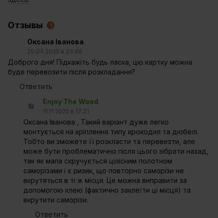
Отзывы
1
Оксана Іванова
20.04.2025 в 23:46
Доброго дня! Підкажіть будь ласка, цю картку можна
буде перевозити після розкладання?
Ответить
Enjoy The Wood
11.11.2025 в 17:21
Оксана Іванова , Такий варіант дуже легко
монтується на кріплення типу крокодил та дюбелі.
Тобто ви зможете її розкласти та перевезти, але
може бути проблематично після цього зібрати назад,
так як мапа скручується цілісним полотном
саморізами і є ризик, що повторно саморізи не
вкрутяться в ті ж місця. Це можна виправити за
допомогою клею (фактично заклеїти ці місця) та
вкрутити саморізи.
Ответить