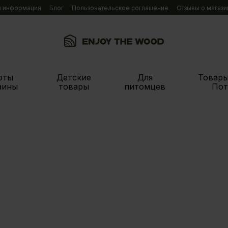
я информация
Блог
Пользовательское соглашение
Отзывы о магази
рты
Детские
Для
Товары
аины
товары
питомцев
Пот