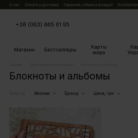
Перейти к основному контенту
О нас
Оплата и доставка
Гарантия, обмен и возврат
Контактна
+38 (063) 865 61 95
Карты
Ка
Магазин
Бестселлеры
мира
Укр
Главная
Другой декор и подарки
Блокноты и альбомы
Блокноты и альбомы
Фильтр
Иконки
Бренд
Цена, грн