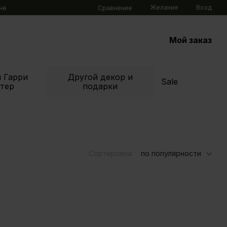
Желания
Вход
Сравнение
не
Мой заказ
 Гарри
Другой декор и
Sale
тер
подарки
Сортировка:
по популярности