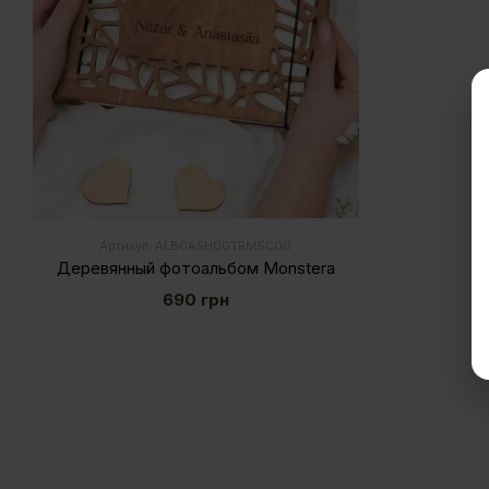
Артикул: ALB0A5H00TRMSC00
Деревянный фотоальбом Monstera
690 грн