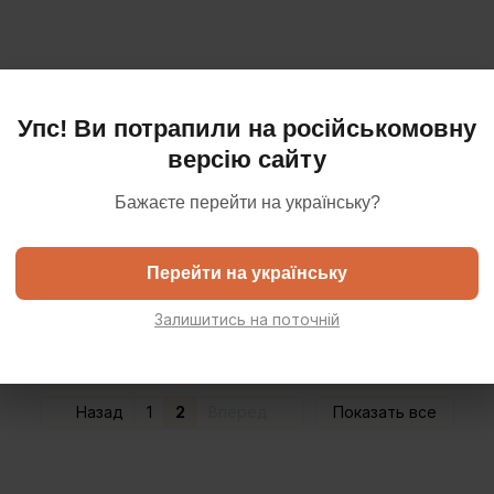
Упс! Ви потрапили на російськомовну
версію сайту
Бажаєте перейти на українську?
Перейти на українську
Залишитись на поточній
Назад
1
2
Вперед
Показать все