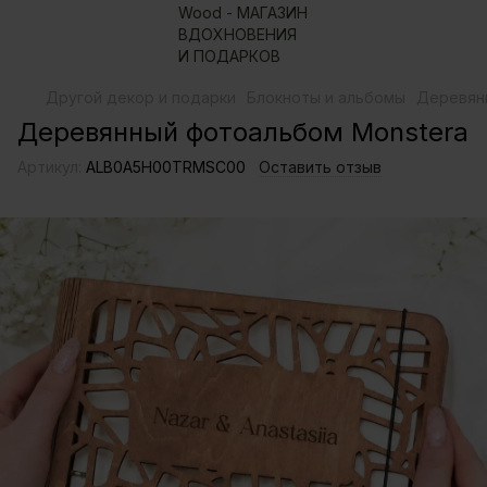
Другой декор и подарки
Блокноты и альбомы
Деревян
Деревянный фотоальбом Monstera
Артикул:
ALB0A5H00TRMSC00
Оставить отзыв