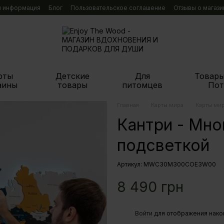
я информация
Блог
Пользовательское соглашение
Отзывы о магази
рты
Детские
Для
Товары
аины
товары
питомцев
Пот
Главная
Карты мира
Карты ми
Кантри - Мно
подсветкой
Артикул: MWC30M300COE3W00
8 490 грн
%
Войти
для отображения нако