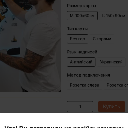
Размер карты
M: 100х60см
L: 150х90см
Тип карты
Без гор
С горами
Язык надписей
Английский
Украинский
Метод подключения
Розетка слева
Розетка с
Купить
ОПЛАТА ЧАСТЯМИ