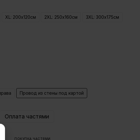
XL: 200х120см
2ХL: 250х160см
3ХL: 300х175см
права
Провод из стены под картой
Оплата частями
ПОКУПКА ЧАСТЯМИ