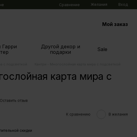
Желания
Вход
Сравнение
не
Мой заказ
 Гарри
Другой декор и
Sale
тер
подарки
ра с подсветкой
Кантри - Многослойная карта мира с подсветкой
гослойная карта мира с
Оставить отзыв
К сравнению
В желания
пительной скидки