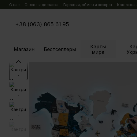
Перейти к основному контенту
О нас
Оплата и доставка
Гарантия, обмен и возврат
Контактна
+38 (063) 865 61 95
Карты
Ка
Магазин
Бестселлеры
мира
Укр