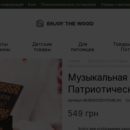
я информация
Блог
Пользовательское соглашение
Отзывы о магази
рты
Детские
Для
Товары
аины
товары
питомцев
Пот
Главная
Другой декор и подарки
Музыкальная Шкатулка Патриотическ
Музыкальная
Патриотичес
Артикул: MUBX002DVYSVBL00
Ос
549 грн
%
Войти
для отображения нако