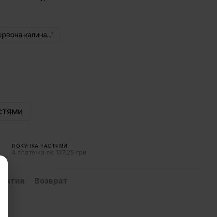
ервона калина..."
стями
ПОКУПКА ЧАСТЯМИ
4 платежа по 137.25 грн
рантия
Возврат