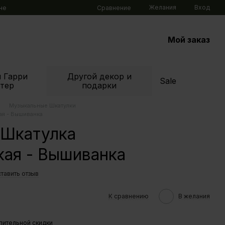
Желания
Вход
Сравнение
не
Мой заказ
 Гарри
Другой декор и
Sale
тер
подарки
Музыкальные Шкатулки
ая - Вышиванка
 Шкатулка
кая - Вышиванка
тавить отзыв
К сравнению
В желания
пительной скидки