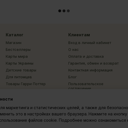
Каталог
Клиентам
Магазин
Вход в личный кабинет
Бестселлеры
О нас
Карты мира
Оплата и доставка
Карты Украины
Гарантия, обмен и возврат
Детские товары
Контактная информация
Для питомцев
Блог
Товары Гарри Поттер
Пользовательское
соглашение
Другой декор и подарки
Отзывы о магазине
Sale
ьности
ля маркетинга и статистических целей, а также для безопасно
Мы в соцсетях
менить это в настройках вашего браузера. Нажмите на кнопку
использование файлов cookie. Подробнее можно ознакомиться 