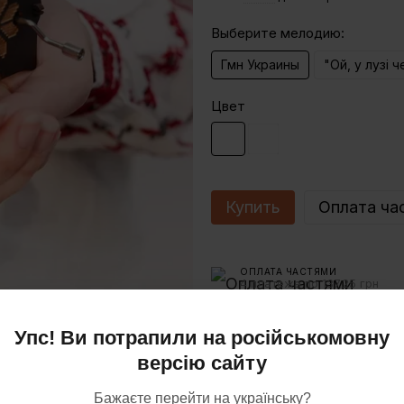
Выберите мелодию:
Гмн Украины
"Ой, у лузі ч
Цвет
Купить
Оплата ча
ОПЛАТА ЧАСТЯМИ
4 платежа по 137.25 грн
Упс! Ви потрапили на російськомовну
Доставка
Оплата
Га
версію сайту
Бажаєте перейти на українську?