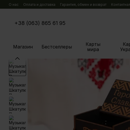
Перейти к основному контенту
О нас
Оплата и доставка
Гарантия, обмен и возврат
Контактна
+38 (063) 865 61 95
Карты
Ка
Магазин
Бестселлеры
мира
Укр