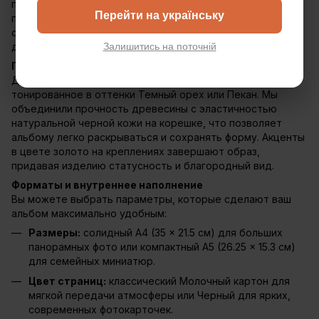
персональному гравированию, книга памяти
Перейти на українську
превращается в эксклюзивный подарок, который
сохранит свою актуальность и красоту на многие
десятилетия.
Залишитись на поточній
Премиальное качество и натуральность
Для обложки мы выбираем дерево лучших сортов,
тонированное в оттенки Темный орех или Пекан. Мы
объединили прочность древесины с эластичностью
натуральной черной кожи на корешке, что позволяет
альбому легко раскрываться и сохранять форму. Акценты
в цвете золото на креплениях завершают образ,
придавая изделию статусность и благородный вид.
Форматы и внутреннее наполнение
Вы можете выбрать параметры, которые сделают ваш
альбом максимально удобным:
Размеры:
солидный А4 (35 × 21.5 см) для больших
панорамных фото или компактный А5 (26.25 × 15.3 см)
для семейных миниатюр.
Цвет страниц:
классический Молочный картон для
мягкой передачи атмосферы или Черный для ярких,
современных фотокарточек.