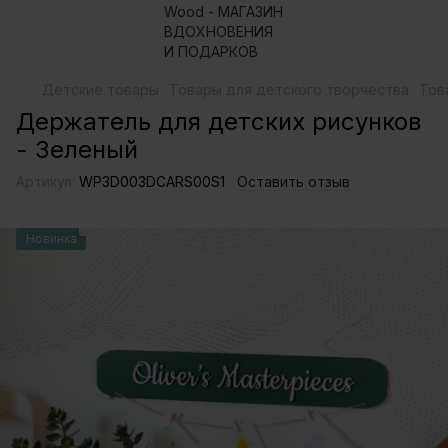
Детские товары
Товары для детского творчества
Тов
Держатель для детских рисунков
- Зеленый
Артикул:
WP3D003DCARS00S1
Оставить отзыв
Новинка