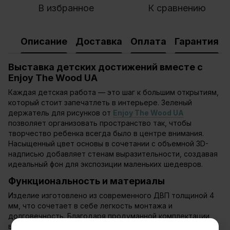
В избранное
К сравнению
Описание
Доставка
Оплата
Гарантия
Выставка детских достижений вместе с
Enjoy The Wood UA
Каждая детская работа — это шаг к большим открытиям,
который стоит запечатлеть в интерьере. Зеленый
держатель для рисунков от
Enjoy The Wood UA
позволяет организовать пространство так, чтобы
творчество ребенка всегда было в центре внимания.
Насыщенный цвет основы в сочетании с объемной 3D-
надписью добавляет стенам выразительности, создавая
идеальный фон для экспозиции маленьких шедевров.
Функциональность и материалы
Изделие изготовлено из современного ДВП толщиной 4
мм, что сочетает в себе легкость монтажа и
долговечность. Благодаря продуманной комплектации,
вы сможете закрепить аксессуар на любой ровной