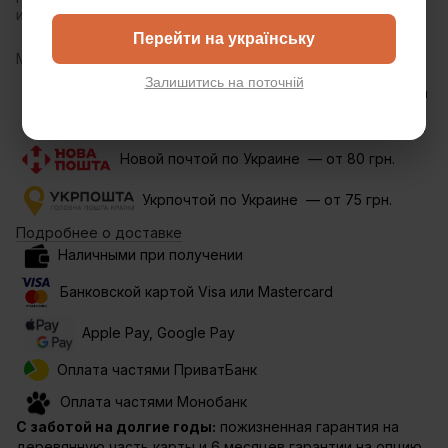
изделия:
Длинна - 73,8 см
Ширина - 38,5 см
Перейти на українську
Материал:
Гараж изготовлен из
высококачественной березовой
Залишитись на поточній
фанеры, которая может быть покрыта
цветной печатью. Используем только
натуральные, безопасные материалы!
Новой почтой по Украине — от 80 грн.
Укрпочтой по Украине — от 75 грн.
Подробнее о доставке
Наличными при получении
Банковской картой Visa или Mastercard
Apple Pay, Google Pay
Оплата частями ПриватБанк
Оплата частями Монобанк
С заботой на долгие годы:
пожизненная гарантия на
деревянную часть карты и 6 месяцев гарантии на опцию