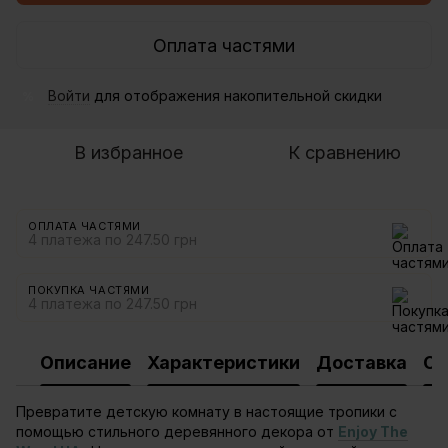
Оплата частями
Войти
для отображения накопительной скидки
%
В избранное
К сравнению
ОПЛАТА ЧАСТЯМИ
4 платежа по 247.50 грн
ПОКУПКА ЧАСТЯМИ
4 платежа по 247.50 грн
Описание
Характеристики
Доставка
Оп
Превратите детскую комнату в настоящие тропики с
помощью стильного деревянного декора от
Enjoy The