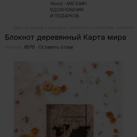
Другой декор и подарки
Блокноты и альбомы
Блокнот 
Блокнот деревянный Карта мира
Артикул:
6570
Оставить отзыв